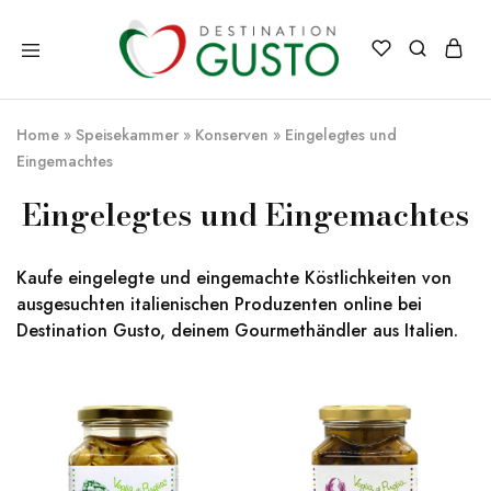
Destination
Italienische
Gusto
Exzellenz
–
Home
»
Speisekammer
»
Konserven
»
Eingelegtes und
100%
italienische
Eingemachtes
qualität
Eingelegtes und Eingemachtes
Kaufe eingelegte und eingemachte Köstlichkeiten von
ausgesuchten italienischen Produzenten online bei
Destination Gusto, deinem Gourmethändler aus Italien.