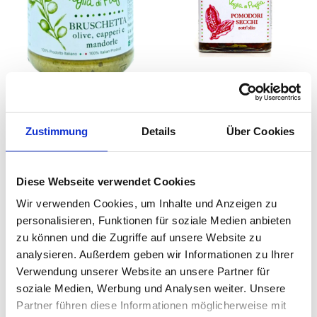
VOGLIA DI PUGLIA
VOGLIA DI PUGLIA
Bruschetta – Aufstrich mit
Getrocknete Tomaten in Öl
Zustimmung
Details
Über Cookies
Oliven, Kapern und
Mandeln
€
4.20
€
6.20
inkl. MwSt. zzgl. Versand
inkl. MwSt. zzgl. Versand
(€ 22.10/kg)
(€ 22.96/kg)
Diese Webseite verwendet Cookies
Wir verwenden Cookies, um Inhalte und Anzeigen zu
In den Warenkorb
In den Warenkorb
personalisieren, Funktionen für soziale Medien anbieten
zu können und die Zugriffe auf unsere Website zu
analysieren. Außerdem geben wir Informationen zu Ihrer
Verwendung unserer Website an unsere Partner für
soziale Medien, Werbung und Analysen weiter. Unsere
Partner führen diese Informationen möglicherweise mit