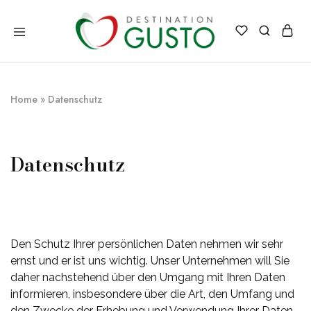
Destination
Italienische
Gusto
Exzellenz
–
100%
italienische
Home
»
Datenschutz
qualität
Datenschutz
Den Schutz Ihrer persönlichen Daten nehmen wir sehr
ernst und er ist uns wichtig. Unser Unternehmen will Sie
daher nachstehend über den Umgang mit Ihren Daten
informieren, insbesondere über die Art, den Umfang und
den Zwecke der Erhebung und Verwendung Ihrer Daten.