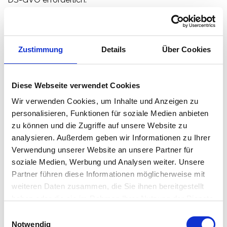
Die betroffene Person, also Sie, können die Setzung von
Cookies durch unsere Internetseite jederzeit mittels einer
entsprechenden Einstellung des jeweils genutzten
Zustimmung
Details
Über Cookies
Internetbrowsers verhindern und damit der Setzung von
Cookies dauerhaft widersprechen. Ferner können bereits
gesetzte Cookies jederzeit über einen Internetbrowser
Diese Webseite verwendet Cookies
oder andere Softwareprogramme gelöscht werden. Dies
Wir verwenden Cookies, um Inhalte und Anzeigen zu
ist in allen gängigen Internetbrowsern möglich.
personalisieren, Funktionen für soziale Medien anbieten
Deaktiviert die betroffene Person die Setzung von
zu können und die Zugriffe auf unsere Website zu
Cookies in dem genutzten Internetbrowser, sind unter
analysieren. Außerdem geben wir Informationen zu Ihrer
Umständen nicht alle Funktionen unserer Internetseite
Verwendung unserer Website an unsere Partner für
vollumfänglich nutzbar.
soziale Medien, Werbung und Analysen weiter. Unsere
Partner führen diese Informationen möglicherweise mit
weiteren Daten zusammen, die Sie ihnen bereitgestellt
4 Umfang und Zweck der Erfassung von
haben oder die sie im Rahmen Ihrer Nutzung der Dienste
allgemeinen Daten und Informationen und deren
gesammelt haben.
E
Verarbeitung
Notwendig
i