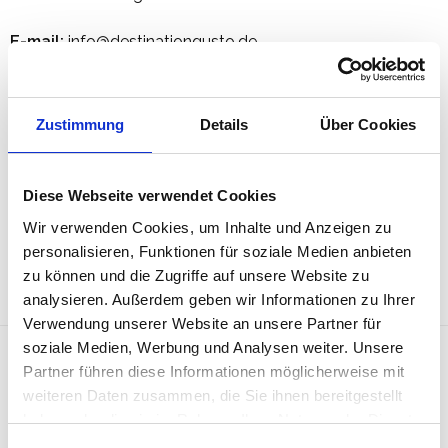
E-mail:
info@destinationgusto.de
Geschäftsführer:
Federico Giacinto Pozzi Chiesa
Zustimmung
Details
Über Cookies
Handelsregistereintrag:
MI – 2648842, Milan, Italy
Vat Number:
IT12240480967
Diese Webseite verwendet Cookies
Wir verwenden Cookies, um Inhalte und Anzeigen zu
Öko-Kontrollstelle
: IT-Bio-005-TD66
personalisieren, Funktionen für soziale Medien anbieten
zu können und die Zugriffe auf unsere Website zu
analysieren. Außerdem geben wir Informationen zu Ihrer
Verwendung unserer Website an unsere Partner für
soziale Medien, Werbung und Analysen weiter. Unsere
Partner führen diese Informationen möglicherweise mit
DESTINATION GUSTO
weiteren Daten zusammen, die Sie ihnen bereitgestellt
haben oder die sie im Rahmen Ihrer Nutzung der Dienste
ALLGEMEINE INFORMATIONEN
gesammelt haben.