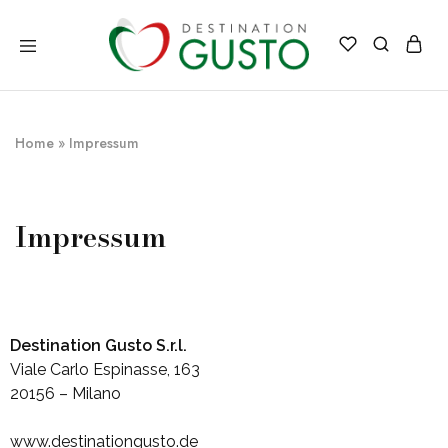
Destination
Italienische
Gusto
Exzellenz
–
100%
italienische
Home
»
Impressum
qualität
Impressum
Destination
Gusto S.r.l.
Viale Carlo Espinasse, 163
20156 – Milano
www.destinationgusto.de