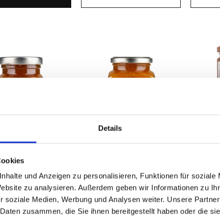
Details
Cookies
ALPE PRAGAS
ALPE PRAGAS
A
sen – Hagebutten –
Aprikosenkonfitüre
Apriko
nhalte und Anzeigen zu personalisieren, Funktionen für soziale
Konfitüre
Website zu analysieren. Außerdem geben wir Informationen zu I
r soziale Medien, Werbung und Analysen weiter. Unsere Partner
€
7.90
€
6.90
inkl. MwSt. zzgl. Versand
inkl. MwSt. zzgl. Versand
 Daten zusammen, die Sie ihnen bereitgestellt haben oder die s
(€ 36.36/kg)
(€ 23.58/kg)