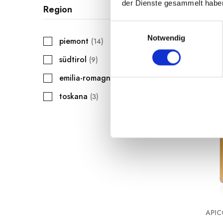
der Dienste gesammelt habe
süßwaren
Region
41
würzmittel
8
E
Notwendig
i
piemont
14
weinkeller
130
n
südtirol
9
w
i
emilia-romagna
7
l
toskana
3
l
i
g
u
n
g
s
a
u
s
APIC
w