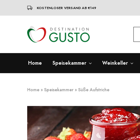
KOSTENLOSER VERSAND AB €149
Destination
Italienische
Gusto
Exzellenz
–
100%
italienische
qualität
Home
Speisekammer
Weinkeller
Home
»
Speisekammer
»
Süße Aufstriche