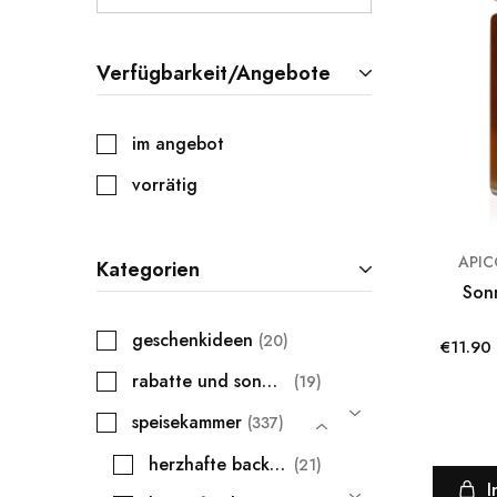
Verfügbarkeit/Angebote
im angebot
vorrätig
APIC
Kategorien
Son
geschenkideen
20
€
11.90
rabatte und sonderangebote
19
speisekammer
337
herzhafte backwaren
21
I