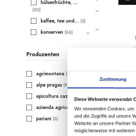
hülsenfrüchte, getreide und mehl
20
kaffee, tee und säfte
3
konserven
66
nüsse und salzige snacks
20
Produzenten
öl und essig
37
pasta und reis
73
agrimontana
11
schokolade und bonbons
11
Zustimmung
alpe pragas
9
süße aufstriche
34
apicoltura cazzola
7
cremige aufstriche
Diese Webseite verwendet 
azienda agricola la fenice
4
3
Apriko
Wir verwenden Cookies, um I
und die Zugriffe auf unsere 
honig
pariani
10
3
Website an unsere Partner fü
€
4.00
konfitüren und fruchtaufstriche
20
möglicherweise mit weiteren