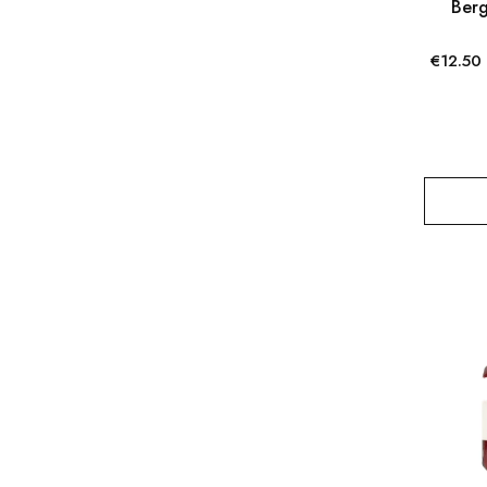
Ber
a
h
€
12.50
l