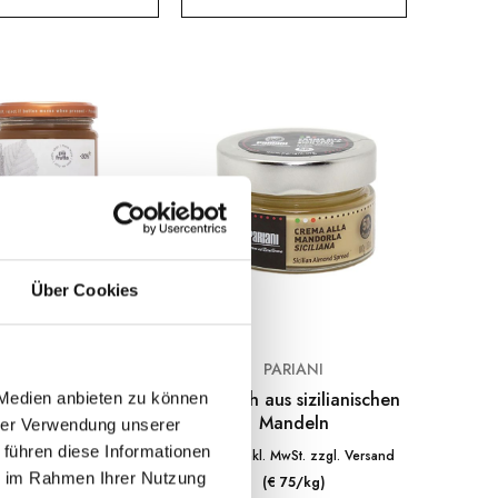
Über Cookies
GRIMONTANA
PARIANI
senkonfitüre Extra
Aufstrich aus sizilianischen
 Medien anbieten zu können
330g
Mandeln
hrer Verwendung unserer
 führen diese Informationen
€
7.50
inkl. MwSt. zzgl. Versand
inkl. MwSt. zzgl. Versand
ie im Rahmen Ihrer Nutzung
(€ 20.90/kg)
(€ 75/kg)