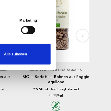
Marketing
Alle zulassen
ARIA
BIOALBERTI AZIENDA AGRARIA
DANI
en aus
BIO – Borlotti – Bohnen aus Poggio
Tradi
Aquilone
€
6.50
€
sand
inkl. MwSt. zzgl. Versand
(€ 13/kg)