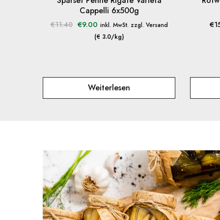
Sparset Penne Rigate Varietà
Rotwe
Cappelli 6x500g
€
9.00
€
1
€
11.40
inkl. MwSt. zzgl. Versand
(€ 3.0/kg)
Weiterlesen