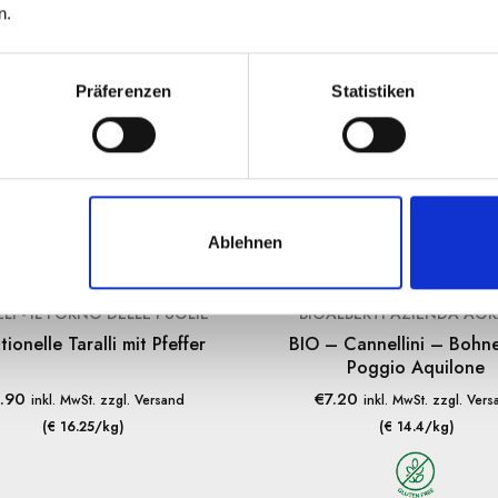
n.
Präferenzen
Statistiken
Ablehnen
LI - IL FORNO DELLE PUGLIE
BIOALBERTI AZIENDA AGR
tionelle Taralli mit Pfeffer
BIO – Cannellini – Bohn
Poggio Aquilone
.90
€
7.20
inkl. MwSt. zzgl. Versand
inkl. MwSt. zzgl. Ver
(€ 16.25/kg)
(€ 14.4/kg)