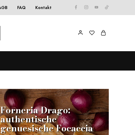
AGB
FAQ
Kontakt
Forneria Drago:
authentische
genuesische Focaccia