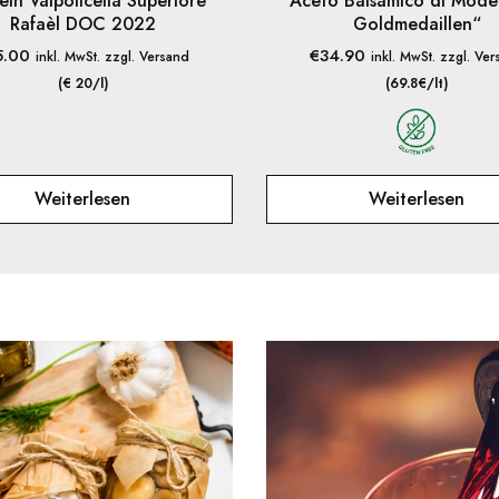
in Valpolicella Superiore
Aceto Balsamico di Mode
Rafaèl DOC 2022
Goldmedaillen“
5.00
€
34.90
inkl. MwSt. zzgl. Versand
inkl. MwSt. zzgl. Ve
(€ 20/l)
(69.8€/lt)
Weiterlesen
Weiterlesen