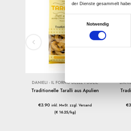
der Dienste gesammelt habe
E
Notwendig
i
n
w
i
l
l
i
g
u
DANIELI - IL FORNO DELLE PUGLIE
DANIE
n
Traditionelle Taralli aus Apulien
Tradi
g
s
€
3.90
€
3
inkl. MwSt. zzgl. Versand
a
(€ 16.25/kg)
u
s
w