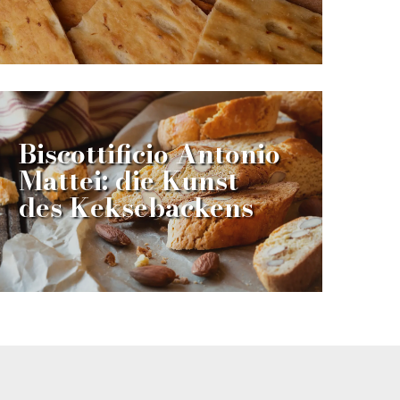
Biscottificio Antonio
Mattei: die Kunst
des Keksebackens