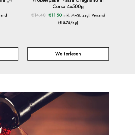
na „4
Probierpaket Pasta Gragnano In
Corsa 4x500g
€
11.50
€
14.40
rsand
inkl. MwSt. zzgl. Versand
(€ 5.75/kg)
Weiterlesen