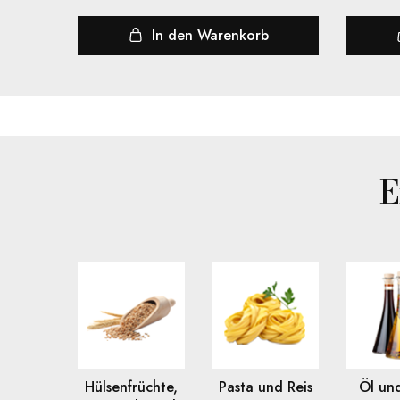
a
In den Warenkorb
h
l
E
Hülsenfrüchte,
Pasta und Reis
Öl und