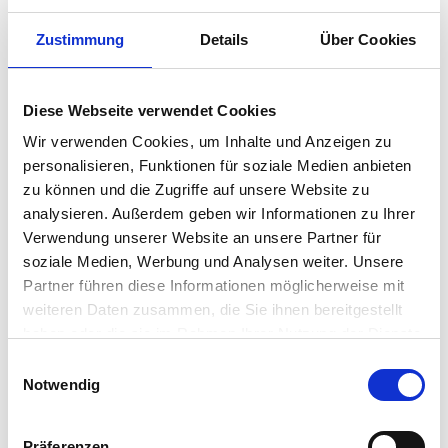
Zustimmung
Details
Über Cookies
Diese Webseite verwendet Cookies
Wir verwenden Cookies, um Inhalte und Anzeigen zu
personalisieren, Funktionen für soziale Medien anbieten
zu können und die Zugriffe auf unsere Website zu
BISCOTTI TUMMINELLO
PINTAUDI
analysieren. Außerdem geben wir Informationen zu Ihrer
Cosi Chini gefüllt mit
Große Kekse Nr. 1 mit
Verwendung unserer Website an unsere Partner für
Feigen, Mandeln und
Butter und Vanille aus
soziale Medien, Werbung und Analysen weiter. Unsere
Schokolade
Madagaskar
€
7.50
€
7.90
inkl. MwSt. zzgl. Versand
inkl. MwSt. zzgl. Versand
Partner führen diese Informationen möglicherweise mit
(€ 23.43/kg)
(€ 32.91/kg)
weiteren Daten zusammen, die Sie ihnen bereitgestellt
haben oder die sie im Rahmen Ihrer Nutzung der Dienste
In den Warenkorb
In den Warenkorb
gesammelt haben.
E
Notwendig
i
n
w
Präferenzen