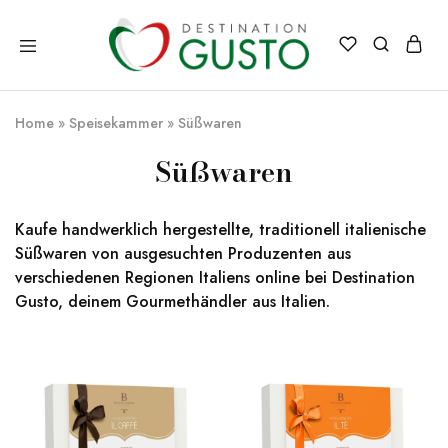
Destination
Italienische
Gusto
Exzellenz
–
Home
»
Speisekammer
»
Süßwaren
100%
italienische
qualität
Süßwaren
Kaufe handwerklich hergestellte, traditionell italienische
Süßwaren von ausgesuchten Produzenten aus
verschiedenen Regionen Italiens online bei Destination
Gusto, deinem Gourmethändler aus Italien.