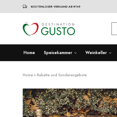
KOSTENLOSER VERSAND AB €149
Destination
Italienische
Gusto
Exzellenz
–
100%
italienische
qualität
Home
Speisekammer
Weinkeller
Home
»
Rabatte und Sonderangebote