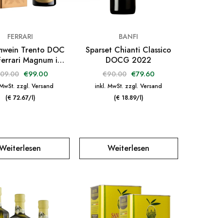
FERRARI
BANFI
mwein Trento DOC
Sparset Chianti Classico
Ferrari Magnum im
DOCG 2022
Karton
€
99.00
€
79.60
109.00
€
90.00
 MwSt. zzgl. Versand
inkl. MwSt. zzgl. Versand
(€ 72.67/l)
(€ 18.89/l)
Weiterlesen
Weiterlesen