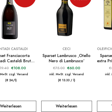
NTADI CASTALDI
CECI
set Franciacorta
Sparset Lambrusco ‚Otello
Sparse
adi Castaldi Brut
Nero di Lambrusco‘
extra Pr
DOCG
€
108.00
€
60.00
19.40
€
75.00
€
. MwSt. zzgl. Versand
inkl. MwSt. zzgl. Versand
inkl.
(€ 24/l)
(€ 13.33 / l)
Weiterlesen
Weiterlesen