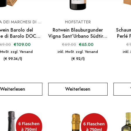
CANTINA DEI MARCHESI DI BAROLO
HOFSTATTER
wein Barolo del
Rotwein Blauburgunder
Schau
e di Barolo DOCG
Vigna Sant’Urbano Südtirol
Perlé 
agnum in Holzkiste
Barthenau DOC 2017
€
109.00
€
65.00
49.00
€
69.00
€
. MwSt. zzgl. Versand
inkl. MwSt. zzgl. Versand
inkl.
(€ 99.34/l)
(€ 92/l)
Weiterlesen
Weiterlesen