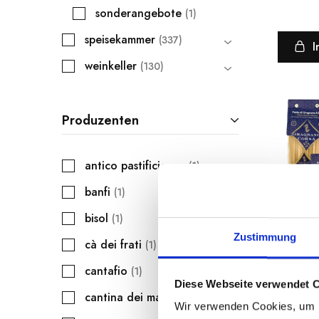
sonderangebote
1
speisekammer
337
I
weinkeller
130
Produzenten
antico pastificio morelli dal 1860
1
banfi
1
bisol
1
Zustimmung
cà dei frati
1
cantafio
1
Diese Webseite verwendet 
GRA
cantina dei marchesi di barolo
2
Pro
Wir verwenden Cookies, um I