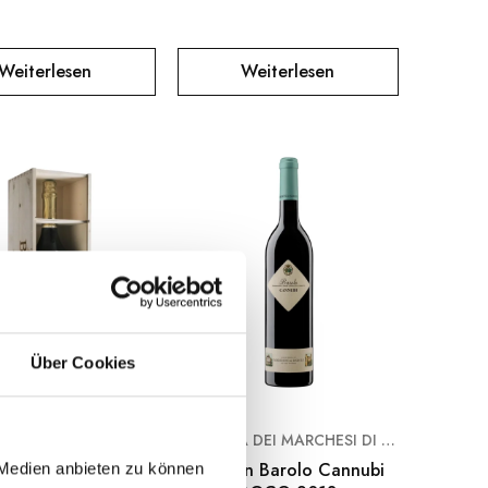
Weiterlesen
Weiterlesen
Über Cookies
BISOL
CANTINA DEI MARCHESI DI BAROLO
co Superiore DOCG
Rotwein Barolo Cannubi
 Medien anbieten zu können