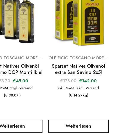
OLEIFICIO TOSCANO MORETTINI
OLEIFICIO TOSCANO MORETTINI
t Natives Olivenöl
Sparset Natives Olivenöl
imo DOP Monti Iblei
extra San Savino 2x5l
€
45.00
€
142.00
53.70
€
178.00
 MwSt. zzgl. Versand
inkl. MwSt. zzgl. Versand
(€ 30.0/l)
(€ 14.2/kg)
Weiterlesen
Weiterlesen