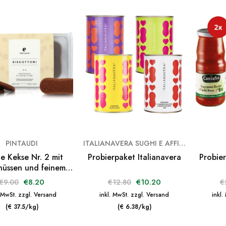
PINTAUDI
ITALIANAVERA SUGHI E AFFINI
e Kekse Nr. 2 mit
Probierpaket Italianavera
Probier
nüssen und feinem
Kakao
€
8.20
€
10.20
€
9.00
€
12.80
€
. MwSt. zzgl. Versand
inkl. MwSt. zzgl. Versand
inkl.
(€ 37.5/kg)
(€ 6.38/kg)