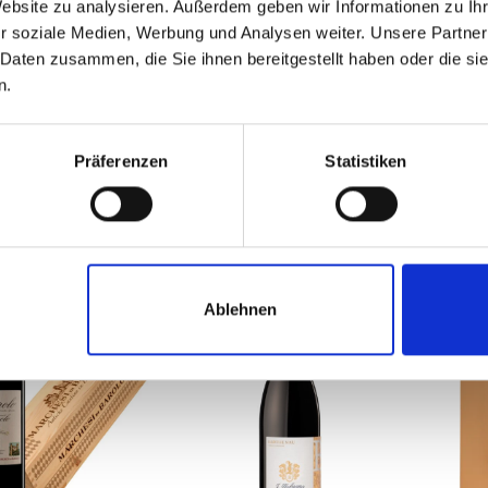
no In Corsa 4x500g
Brut 
Website zu analysieren. Außerdem geben wir Informationen zu I
Jerob
r soziale Medien, Werbung und Analysen weiter. Unsere Partner
€
11.50
€
18.00
€
14.40
€
22.90
€
 Daten zusammen, die Sie ihnen bereitgestellt haben oder die s
. MwSt. zzgl. Versand
inkl. MwSt. zzgl. Versand
inkl.
n.
(€ 5.75/kg)
(€ 7.20/kg)
Präferenzen
Statistiken
Weiterlesen
Weiterlesen
Ablehnen