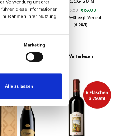
Millesimato Crede
DOCG 2018
hrer Verwendung unserer
oam in Holzkiste
 führen diese Informationen
€
79.00
€
69.00
89.00
€
73.50
ie im Rahmen Ihrer Nutzung
 MwSt. zzgl. Versand
inkl. MwSt. zzgl. Versand
(€ 29.67/l)
(€ 98/l)
Marketing
Weiterlesen
Weiterlesen
Alle zulassen