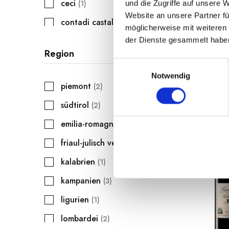
Gragna
ceci
1
und die Zugriffe auf unsere 
Website an unsere Partner fü
contadi castaldi
1
möglicherweise mit weiteren
inkl
ferrari
der Dienste gesammelt habe
1
Region
gragnano in corsa
1
E
Notwendig
i
hofstatter
1
piemont
2
n
italianavera sughi e affini
2
w
südtirol
2
i
le stagioni d'italia
1
emilia-romagna
2
l
oleificio toscano morettini
2
l
friaul-julisch venetien
1
i
pintaudi
1
kalabrien
1
g
portofino
1
u
kampanien
3
n
ligurien
g
1
s
lombardei
2
a