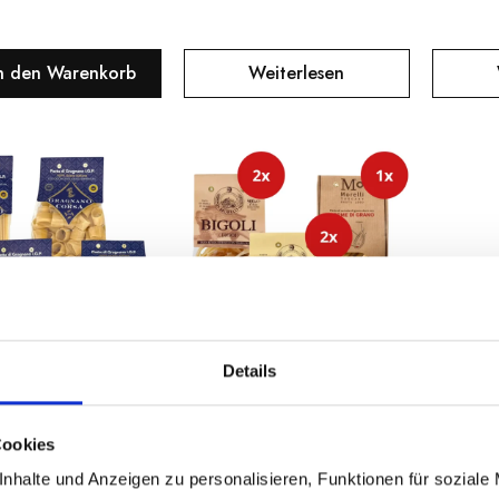
n den Warenkorb
Weiterlesen
Details
Cookies
GNANO IN CORSA
ANTICO PASTIFICIO MORELLI DAL 1860
bierpaket Pasta
Probierpaket Pasta Morelli
Prosec
nhalte und Anzeigen zu personalisieren, Funktionen für soziale