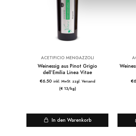
g
s
a
u
s
w
a
ACETIFICIO MENGAZZOLI
A
h
Weinessig aus Pinot Grigio
Weinessig aus Ca
l
dell’Emilia Linea Vitae
€
6.50
€
6
inkl. MwSt. zzgl. Versand
(€ 13/kg)
In den Warenkorb