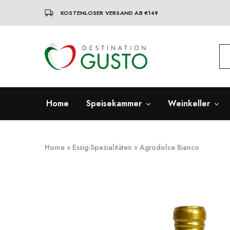
KOSTENLOSER VERSAND AB €149
Destination
Italienische
Gusto
Exzellenz
–
100%
italienische
qualität
Home
Speisekammer
Weinkeller
Home
»
Essig-Spezialitäten
»
Agrodolce Bianco