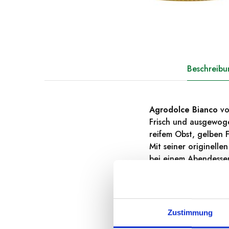
Beschreibu
Agrodolce Bianco
von
Frisch und ausgewoge
reifem Obst, gelben 
Mit seiner originelle
bei einem Abendessen
Passt Zu
Gekochtes und rohes
Zustimmung
Etikett