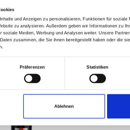
n, dass die Angaben auf den Produktetiketten aus Gründen, a
ieren können, so dass es zu Abweichungen zwischen den darges
Cookies
den Produktdaten in unserem Shop sowie den Produktetikett
nhalte und Anzeigen zu personalisieren, Funktionen für soziale
en kommen kann. Wir empfehlen vor dem Verzehr oder der Ve
Website zu analysieren. Außerdem geben wir Informationen zu I
duktetikett zu überprüfen.
r soziale Medien, Werbung und Analysen weiter. Unsere Partner
 Daten zusammen, die Sie ihnen bereitgestellt haben oder die s
n.
Ähnliche Produkte
Präferenzen
Statistiken
Ablehnen