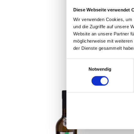
Wir weisen darauf hi
Einfluss haben, vari
Diese Webseite verwendet 
Produktbildern bzw. 
Wir verwenden Cookies, um I
gelieferten Produkt
und die Zugriffe auf unsere 
Angaben auf dem Pro
Website an unsere Partner fü
möglicherweise mit weiteren
der Dienste gesammelt habe
E
Notwendig
i
n
w
i
l
l
i
g
u
n