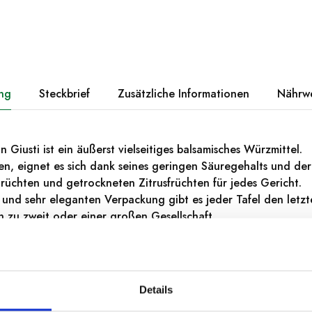
ng
Steckbrief
Zusätzliche Informationen
Nährw
 Giusti ist ein äußerst vielseitiges balsamisches Würzmittel.
n, eignet es sich dank seines geringen Säuregehalts und de
Früchten und getrockneten Zitrusfrüchten für jedes Gericht.
n und sehr eleganten Verpackung gibt es jeder Tafel den letzte
 zu zweit oder einer großen Gesellschaft.
 Gemüse, Salate und gemischtes Gemüse, Fisch- und Obstsala
Details