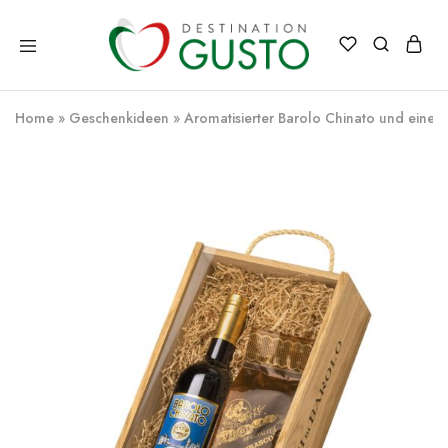
Destination
Italienische
Gusto
Exzellenz
–
Home
»
Geschenkideen
»
Aromatisierter Barolo Chinato und eine 
100%
italienische
qualität