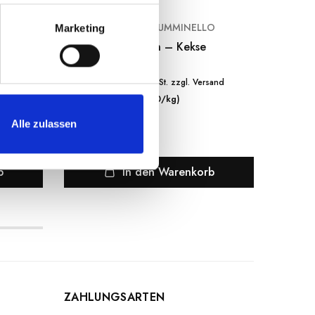
O
BISCOTTI TUMMINELLO
Marketing
kolade
Mehrkorn – Kekse
Cosi
M
€
4.20
€
sand
inkl. MwSt. zzgl. Versand
(€ 20/kg)
Alle zulassen
b
In den Warenkorb
ZAHLUNGSARTEN