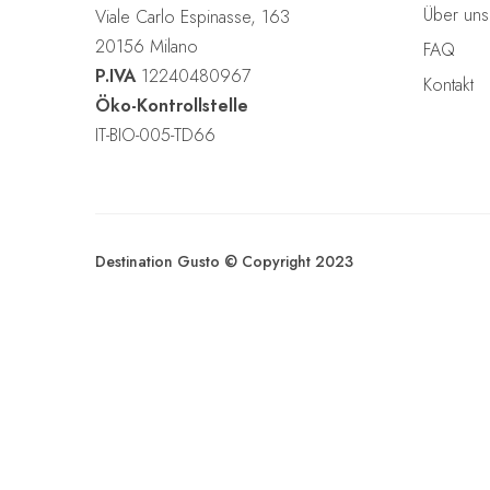
h
Über uns
Viale Carlo Espinasse, 163
l
20156 Milano
FAQ
P.IVA
12240480967
Kontakt
Öko-Kontrollstelle
IT-BIO-005-TD66
Destination Gusto © Copyright 2023