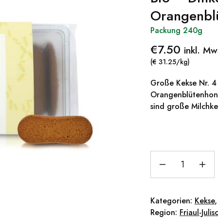
Orangenbl
Packung 240g
€
7.50
inkl. Mw
(€ 31.25/kg)
Große Kekse Nr. 4 
Orangenblütenhonig
sind große Milchk
Kategorien:
Kekse
Region:
Friaul-Juli