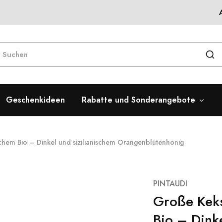
Geschenkideen
Rabatte und Sonderangebote
ischem Bio – Dinkel und sizilianischem Orangenblütenhonig
PINTAUDI
Große Keks
Bio – Dink