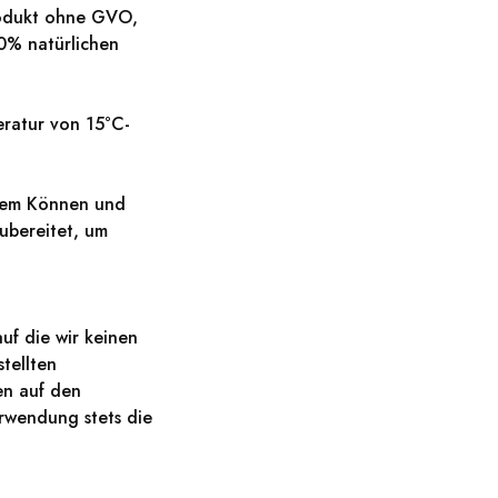
produkt ohne GVO,
00% natürlichen
eratur von 15°C-
chem Können und
ubereitet, um
uf die wir keinen
tellten
en auf den
rwendung stets die