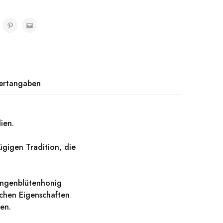
ertangaben
lien.
gigen Tradition, die
rangenblütenhonig
schen Eigenschaften
en.