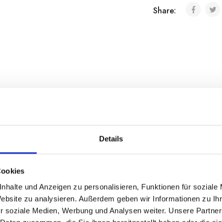
Share:
ng
Steckbrief
Zusätzliche Informationen
Nährw
Details
Cookies
 auch Croxetti genannt, sind handgefertigte „Medaillons“, di
nhalte und Anzeigen zu personalisieren, Funktionen für soziale
erden und auf denen ein Wappen eingraviert ist.
Website zu analysieren. Außerdem geben wir Informationen zu I
r soziale Medien, Werbung und Analysen weiter. Unsere Partner
 ligurische Vorspeise.