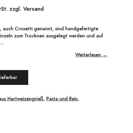
wSt. zzgl. Versand
i, auch Croxetti genannt, sind handgefertigte
einzeln zum Trocknen ausgelegt werden und auf
n…
Weiterlesen →
lieferbar
aus Hartweizengrieß
,
Pasta und Reis
,