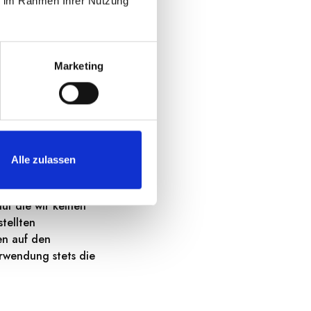
ie im Rahmen Ihrer Nutzung
anrichten, dabei
Marketing
et eine strenge
Alle zulassen
uf die wir keinen
tellten
en auf den
rwendung stets die