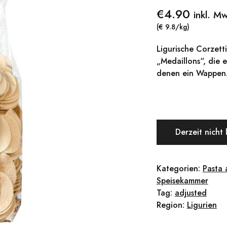
€
4.90
inkl. M
(€ 9.8/kg)
Ligurische Corzett
„Medaillons“, die 
denen ein Wappe
Derzeit nicht 
Kategorien:
Pasta 
Speisekammer
Tag:
adjusted
Region:
Ligurien