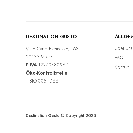
w
a
h
l
DESTINATION GUSTO
ALLGE
Über uns
Viale Carlo Espinasse, 163
20156 Milano
FAQ
P.IVA
12240480967
Kontakt
Öko-Kontrollstelle
IT-BIO-005-TD66
Destination Gusto © Copyright 2023