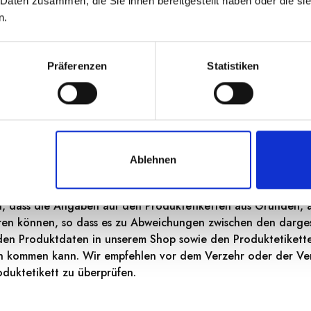
 Daten zusammen, die Sie ihnen bereitgestellt haben oder die s
n.
uten in reichlich Salzwasser kochen. Abgießen und mit Sauce 
zufügen. Empfohlene Saucen: Pesto, Walnusssauce, Pilzsauce.
Präferenzen
Statistiken
ührt die handwerkliche Tradition des Gebiets fort und verbind
 Rohstoffe mit modernen Produktionsverfahren.
ern.
0 Minuten.
Ablehnen
n, dass die Angaben auf den Produktetiketten aus Gründen, a
ieren können, so dass es zu Abweichungen zwischen den darges
den Produktdaten in unserem Shop sowie den Produktetikett
en kommen kann. Wir empfehlen vor dem Verzehr oder der Ve
duktetikett zu überprüfen.