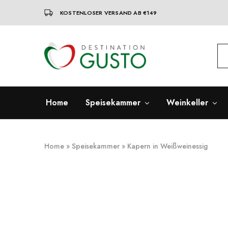
KOSTENLOSER VERSAND AB €149
Destination
Italienische
Gusto
Exzellenz
–
100%
italienische
qualität
Home
Speisekammer
Weinkeller
Home
»
Speisekammer
»
Kapern in Weißweinessig