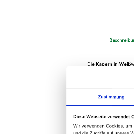
Beschreibu
Die
Kapern in Weißw
der besten Kapern a
Gekennzeichnet durch
bereit zum Genießen u
Zustimmung
Perfekt geeignet, um 
und Pizza, fügen die
raffinierte Geschmac
Diese Webseite verwendet 
Wir verwenden Cookies, um I
Um die Kapern aufzub
und die Zugriffe auf unsere 