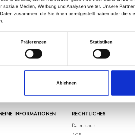
können ihre ausgezeichneten organoleptischen Eigenschafte
r soziale Medien, Werbung und Analysen weiter. Unsere Partner
e hinweg bewahrt und ihr authentischer Geschmack intakt ge
 Daten zusammen, die Sie ihnen bereitgestellt haben oder die s
n.
rn von La Nicchia sind in hochwertigem nativem Olivenöl extr
g macht und ihnen einen unverwechselbaren Geschmack und ei
Präferenzen
Statistiken
nden Ergänzung zu Reissalaten sind die Kapern in Weißwein
ignet und bieten ein einzigartiges und unvergessliches kulin
Ablehnen
MEINE INFORMATIONEN
RECHTLICHES
Datenschutz