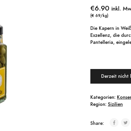
€
6.90
inkl. M
(€ 69/kg)
Die Kapern in Weiß
Exzellenz, die du
Pantelleria, eingel
Derzeit nicht 
Kategorien:
Konse
Region:
Sizilien
Share: