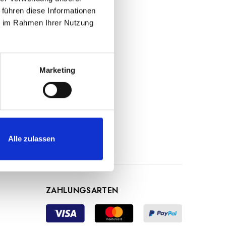
n und ihre
 führen diese Informationen
halten werden.
ie im Rahmen Ihrer Nutzung
a getränkt, was sie
ne angenehm knackige
Marketing
essig auch ideal zum
arisches Erlebnis.
Alle zulassen
ZAHLUNGSARTEN