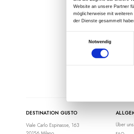
einfachen Maßnahme 
Website an unsere Partner fü
Konsistenz über Jahr
möglicherweise mit weiteren
der Dienste gesammelt habe
Die eingelegten Kape
sofort servierferti
E
Konsistenz verleiht.
Notwendig
i
n
Neben der hervorrage
w
Würzen von Braten gee
i
l
l
i
g
u
n
DESTINATION GUSTO
ALLGE
g
s
Über uns
Viale Carlo Espinasse, 163
a
20156 Milano