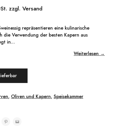
wSt. zzgl. Versand
weinessig repräsentieren eine kulinarische
rch die Verwendung der besten Kapern aus
egt in…
Weiterlesen →
lieferbar
rven
,
Oliven und Kapern
,
Speisekammer