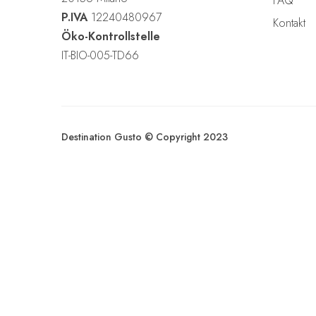
FAQ
u
P.IVA
12240480967
s
Kontakt
Öko-Kontrollstelle
w
IT-BIO-005-TD66
a
h
l
Destination Gusto © Copyright 2023