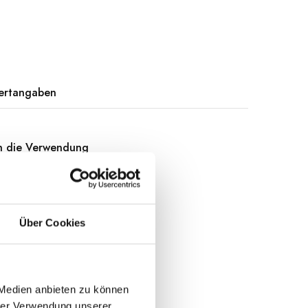
ertangaben
rch die Verwendung
 wird.
nd diese Kapern
Über Cookies
zu Fleischgerichten
e einzigartige und
 Medien anbieten zu können
erden. Dank dieser
hrer Verwendung unserer