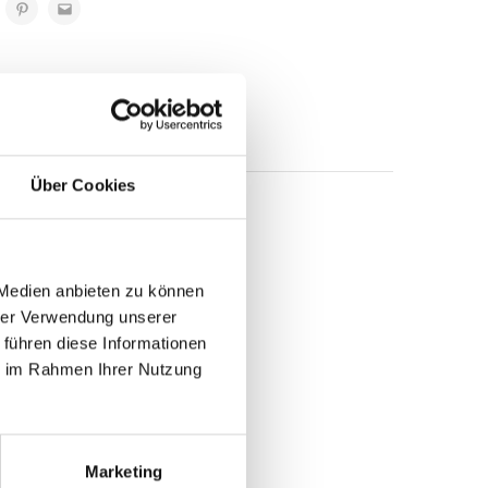
Über Cookies
ausgezeichnetes
enen König der
 Region Verduno, mit
 Medien anbieten zu können
es Weinguts
, das sich
hrer Verwendung unserer
r eine
feine,
 führen diese Informationen
sch gebackenem Brot,
ie im Rahmen Ihrer Nutzung
hannisbeeren,
geräuchertem Lachs,
ut zu Vorspeisen mit
C.
Marketing