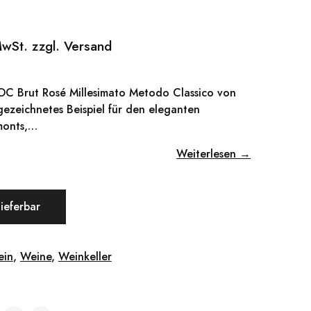
MwSt. zzgl. Versand
OC Brut Rosé Millesimato Metodo Classico von
gezeichnetes Beispiel für den eleganten
monts,…
Weiterlesen →
lieferbar
ein
,
Weine
,
Weinkeller