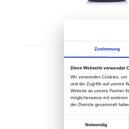
Zustimmung
Nebbiolo d’Alba DOC 
Beispiel für den
eleg
Diese Webseite verwendet 
lokalen Rebsorten, d
Wir verwenden Cookies, um I
einem kalkhaltigen, 
und die Zugriffe auf unsere 
der Kunst der Metodo
Website an unsere Partner fü
anhaltende und sehr
möglicherweise mit weiteren
Muskatnuss und ein i
der Dienste gesammelt habe
Sultaninen und Wald
gegrilltem Fisch, Mee
E
rohem Fleisch oder f
Notwendig
i