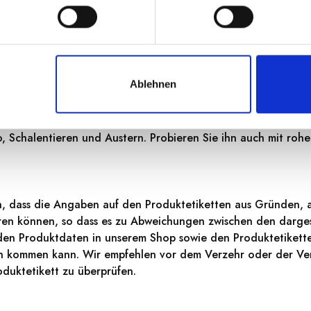
e
eine, anhaltende und sehr elegante Perlage. Die Nase hat Ank
skatnuss und einem sehr interessanten blumigen Bouquet, i
 fruchtige Noten von Johannisbeeren, Sultaninen und Walde
Ablehnen
d zu Meeresfrüchte-Vorspeisen, geräuchertem Lachs, gegrillte
, Schalentieren und Austern. Probieren Sie ihn auch mit rohe
n, dass die Angaben auf den Produktetiketten aus Gründen, a
ieren können, so dass es zu Abweichungen zwischen den darges
den Produktdaten in unserem Shop sowie den Produktetikett
en kommen kann. Wir empfehlen vor dem Verzehr oder der Ve
duktetikett zu überprüfen.