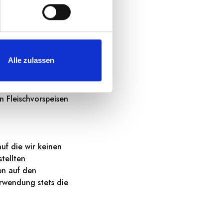
länge von frisch
n dem Rosenblüten
rdbeeren.
Alle zulassen
m Fisch,
n Fleischvorspeisen
uf die wir keinen
tellten
en auf den
rwendung stets die