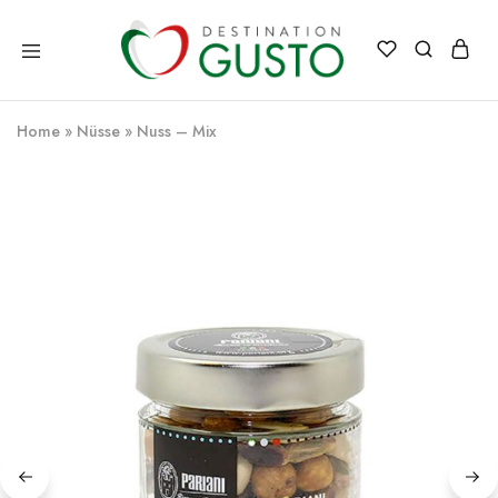
Destination
Italienische
Gusto
Exzellenz
–
Home
»
Nüsse
»
Nuss – Mix
100%
italienische
qualität