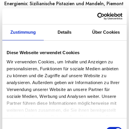
Energiemix: Sizilianische Pistazien und Mandeln, Piemont
Haselnüsse I.G.P. und Sultaninen. Dieser…
Weiterlesen →
Zustimmung
Details
Über Cookies
Derzeit nicht lieferbar
Diese Webseite verwendet Cookies
Wir verwenden Cookies, um Inhalte und Anzeigen zu
Kategorien:
Nüsse
,
Nüsse und salzige Snacks
,
personalisieren, Funktionen für soziale Medien anbieten
Speisekammer
zu können und die Zugriffe auf unsere Website zu
Region:
Piemont
analysieren. Außerdem geben wir Informationen zu Ihrer
Verwendung unserer Website an unsere Partner für
soziale Medien, Werbung und Analysen weiter. Unsere
Share:
Partner führen diese Informationen möglicherweise mit
weiteren Daten zusammen, die Sie ihnen bereitgestellt
haben oder die sie im Rahmen Ihrer Nutzung der Dienste
BESCHREIBUNG
gesammelt haben.
E