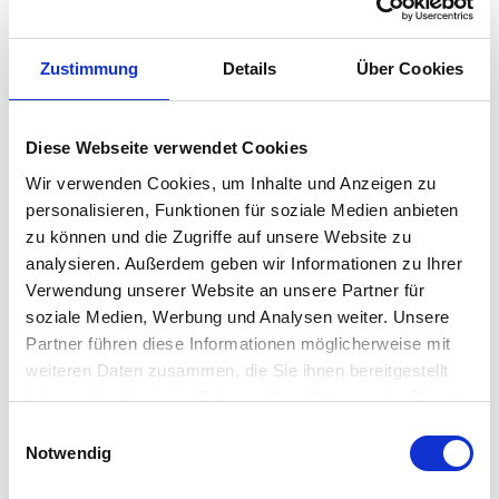
Der Alghero Rosato von Sella & Mosca ist ein frischer,
leicht trinkbarer Wein, der aus einem Verschnitt von
Sangiovese mit einer der berühmtesten…
Zustimmung
Details
Über Cookies
Weiterlesen →
Diese Webseite verwendet Cookies
Wir verwenden Cookies, um Inhalte und Anzeigen zu
Derzeit nicht lieferbar
personalisieren, Funktionen für soziale Medien anbieten
zu können und die Zugriffe auf unsere Website zu
analysieren. Außerdem geben wir Informationen zu Ihrer
Kategorien:
Roséwein
,
Weine
,
Weinkeller
Verwendung unserer Website an unsere Partner für
Region:
Sardinien
soziale Medien, Werbung und Analysen weiter. Unsere
Partner führen diese Informationen möglicherweise mit
weiteren Daten zusammen, die Sie ihnen bereitgestellt
Share:
haben oder die sie im Rahmen Ihrer Nutzung der Dienste
gesammelt haben.
E
Notwendig
i
BESCHREIBUNG
n