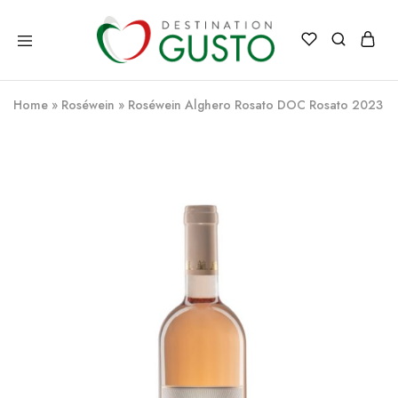
Destination
Italienische
Gusto
Exzellenz
–
Home
»
Roséwein
»
Roséwein Alghero Rosato DOC Rosato 2023
100%
italienische
qualität