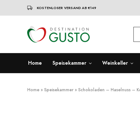
KOSTENLOSER VERSAND AB €149
Destination
Italienische
Gusto
Exzellenz
–
100%
italienische
qualität
Home
Speisekammer
Weinkeller
Home
»
Speisekammer
»
Schokoladen – Haselnuss – K