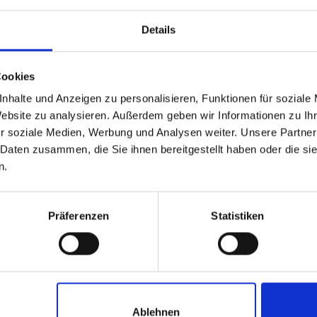
Details
Cookies
nhalte und Anzeigen zu personalisieren, Funktionen für soziale
Website zu analysieren. Außerdem geben wir Informationen zu I
BISCOTTI TUMMINELLO
BISCOTTI TUMMINELL
r soziale Medien, Werbung und Analysen weiter. Unsere Partner
ilianische Zitronenkekse
Weiche Cantucci mit Scho
 Daten zusammen, die Sie ihnen bereitgestellt haben oder die s
aus Modica I.G.P.
n.
.50
€
8.90
inkl. MwSt. zzgl. Versand
inkl. MwSt. zzgl. Ver
(€ 21.42/kg)
(€ 32.96/kg)
Präferenzen
Statistiken
In den Warenkorb
In den Warenkor
Ablehnen