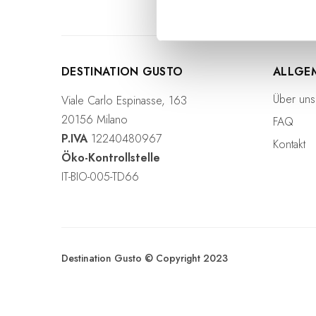
i
g
u
n
g
DESTINATION GUSTO
ALLGE
s
Über uns
Viale Carlo Espinasse, 163
a
20156 Milano
FAQ
u
P.IVA
12240480967
s
Kontakt
w
Öko-Kontrollstelle
a
IT-BIO-005-TD66
h
l
Destination Gusto © Copyright 2023