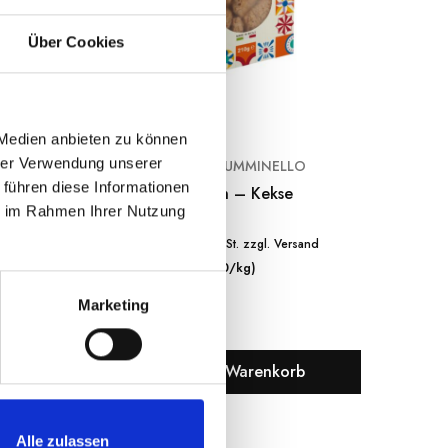
Über Cookies
 Medien anbieten zu können
hrer Verwendung unserer
O
BISCOTTI TUMMINELLO
 führen diese Informationen
kolade
Mehrkorn – Kekse
Cosi
ie im Rahmen Ihrer Nutzung
M
€
4.20
€
sand
inkl. MwSt. zzgl. Versand
(€ 20/kg)
Marketing
b
In den Warenkorb
Alle zulassen