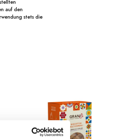
tellten
en auf den
rwendung stets die