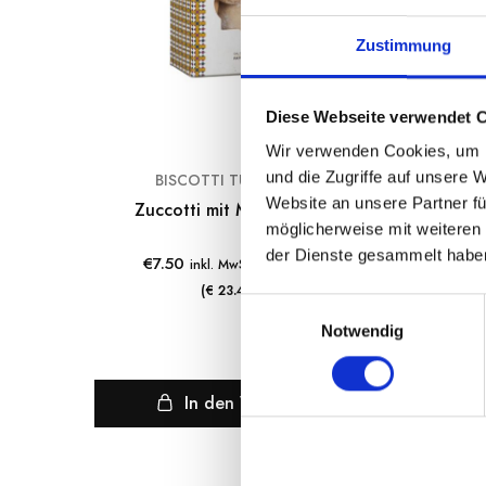
Zustimmung
Diese Webseite verwendet 
Wir verwenden Cookies, um I
und die Zugriffe auf unsere 
BISCOTTI TUMMINELLO
Website an unsere Partner fü
Zuccotti mit Mandelfüllung
Siz
möglicherweise mit weiteren
der Dienste gesammelt habe
€
7.50
€
4
inkl. MwSt. zzgl. Versand
(€ 23.43/kg)
E
Notwendig
i
n
w
In den Warenkorb
i
l
l