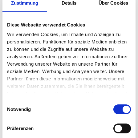
Zustimmung
Details
Über Cookies
Diese Webseite verwendet Cookies
Wir verwenden Cookies, um Inhalte und Anzeigen zu
personalisieren, Funktionen für soziale Medien anbieten
zu können und die Zugriffe auf unsere Website zu
analysieren. Außerdem geben wir Informationen zu Ihrer
Verwendung unserer Website an unsere Partner für
soziale Medien, Werbung und Analysen weiter. Unsere
UMAMI
VOGLIA DI PUGLIA
Partner führen diese Informationen möglicherweise mit
Schwarze Knoblauch –
Artischockenpaste
weiteren Daten zusammen, die Sie ihnen bereitgestellt
Creme
haben oder die sie im Rahmen Ihrer Nutzung der Dienste
€
13.20
€
4.90
gesammelt haben.
inkl. MwSt. zzgl. Versand
inkl. MwSt. zzgl. Versand
E
Notwendig
(€ 146.6/kg)
(€ 25.78/kg)
i
n
In den Warenkorb
In den Warenkorb
w
Präferenzen
i