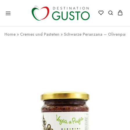
Destination
Italienische
Gusto
Exzellenz
–
Home
»
Cremes und Pasteten
»
Schwarze Peranzana – Olivenpast
100%
italienische
qualität