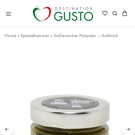
Destination
Italienische
Gusto
Exzellenz
–
Home
»
Speisekammer
»
Sizilianischer Pistazien – Aufstrich
100%
italienische
qualität