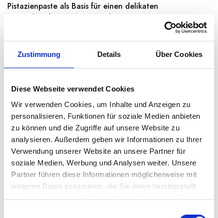
Pistazienpaste als Basis für einen delikaten
Brotaufstrich oder als Zutat für Füllungen zu…
Weiterlesen →
Zustimmung
Details
Über Cookies
Derzeit nicht lieferbar
Diese Webseite verwendet Cookies
Wir verwenden Cookies, um Inhalte und Anzeigen zu
Kategorien:
Cremige Aufstriche
,
Speisekammer
,
Süße
personalisieren, Funktionen für soziale Medien anbieten
Aufstriche
zu können und die Zugriffe auf unsere Website zu
Region:
Piemont
analysieren. Außerdem geben wir Informationen zu Ihrer
Verwendung unserer Website an unsere Partner für
soziale Medien, Werbung und Analysen weiter. Unsere
Share:
Partner führen diese Informationen möglicherweise mit
weiteren Daten zusammen, die Sie ihnen bereitgestellt
haben oder die sie im Rahmen Ihrer Nutzung der Dienste
BESCHREIBUNG
gesammelt haben.
E