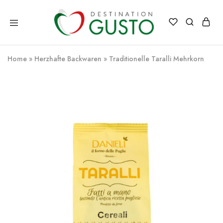
Destination
Italienische
Gusto
Exzellenz
–
Home
»
Herzhafte Backwaren
»
Traditionelle Taralli Mehrkorn
100%
italienische
qualität