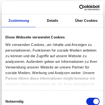
Der Torbato findet in dieser Terre Bianche Cuvée
161 seinen höchsten Ausdruck. Diese uralte Rebsorte
trifft auf die zeitgenössische Vision der…
Zustimmung
Details
Über Cookies
Weiterlesen →
Diese Webseite verwendet Cookies
Derzeit nicht lieferbar
Wir verwenden Cookies, um Inhalte und Anzeigen zu
personalisieren, Funktionen für soziale Medien anbieten
zu können und die Zugriffe auf unsere Website zu
Kategorien:
Weine
,
Weinkeller
,
Weißwein
analysieren. Außerdem geben wir Informationen zu Ihrer
Region:
Sardinien
Verwendung unserer Website an unsere Partner für
soziale Medien, Werbung und Analysen weiter. Unsere
Partner führen diese Informationen möglicherweise mit
Share:
weiteren Daten zusammen, die Sie ihnen bereitgestellt
haben oder die sie im Rahmen Ihrer Nutzung der Dienste
gesammelt haben.
E
BESCHREIBUNG
Notwendig
i