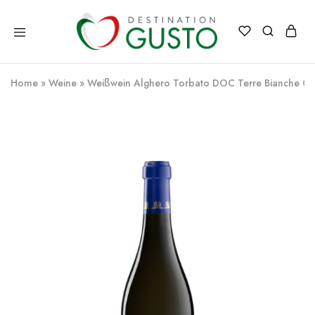
Destination
Italienische
Gusto
Exzellenz
–
Home
»
Weine
»
Weißwein Alghero Torbato DOC Terre Bianche C
100%
italienische
qualität