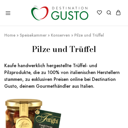
Destination
Italienische
Gusto
Exzellenz
–
Home
»
Speisekammer
»
Konserven
»
Pilze und Trüffel
100%
italienische
qualität
Pilze und Trüffel
Kaufe handwerklich hergestellte Trüffel- und
Pilzprodukte, die zu 100% von italienischen Herstellern
stammen, zu exklusiven Preisen online bei Destination
Gusto, deinem Gourmethändler aus Italien.