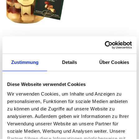
INAUDI CLEMENTE
Ganze Kiefernsteinpilz in
Olivenöl
Zustimmung
Details
Über Cookies
€
69.00
inkl. MwSt. zzgl. Versand
(€ 363.1/kg)
Diese Webseite verwendet Cookies
Wir verwenden Cookies, um Inhalte und Anzeigen zu
personalisieren, Funktionen für soziale Medien anbieten
Weiterlesen
zu können und die Zugriffe auf unsere Website zu
analysieren. Außerdem geben wir Informationen zu Ihrer
Verwendung unserer Website an unsere Partner für
soziale Medien, Werbung und Analysen weiter. Unsere
Ansicht
1
von
1
product
Partner führen diese Informationen möglicherweise mit