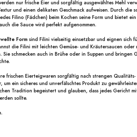
 werden nur frische Eier und sorgfältig ausgewähltes Mehl ver
extur und einen delikaten Geschmack aufweisen. Durch die so
jedes Filino (Fädchen) beim Kochen seine Form und bietet e
 auch die Sauce wird perfekt aufgenommen.
wellte Form
sind Filini vielseitig einsetzbar und eignen sich f
nnst die Filini mit leichten Gemüse- und Kräutersaucen oder
n. Sie schmecken auch in Brühe oder in Suppen und bringen
chte.
ihre frischen Eierteigwaren sorgfältig nach strengen Qualitäts
, um ein sicheres und unverfälschtes Produkt zu gewährleisten
ischen Tradition begeistert und glauben, dass jedes Gericht mi
erden sollte.
n.