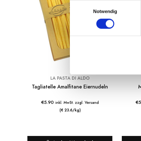
E
Notwendig
i
n
w
i
l
l
i
g
u
LA PASTA DI ALDO
n
Tagliatelle Amalfitane Eiernudeln
M
g
s
€
5.90
€
5
a
inkl. MwSt. zzgl. Versand
u
(€ 23.6/kg)
s
w
a
h