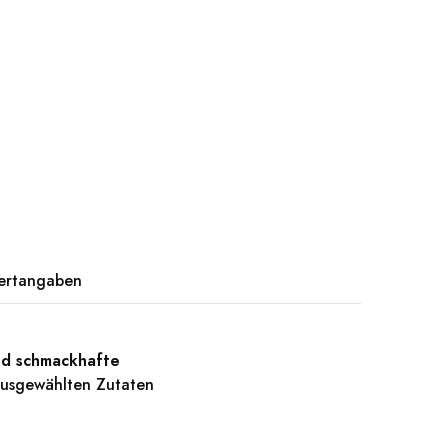
ertangaben
nd schmackhafte
ausgewählten Zutaten