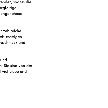
wendet, sodass die
rgfältige
in angenehmes
ür zahlreiche
 mit cremigen
 Geschmack und
- und
. Sie sind von der
t viel Liebe und