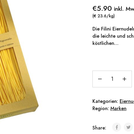
€
5.90
inkl. M
(€ 23.6/kg)
Die Filini Eiernude
die leichte und sc
köstlichen…
Kategorien:
Eiernu
Region:
Marken
Share: