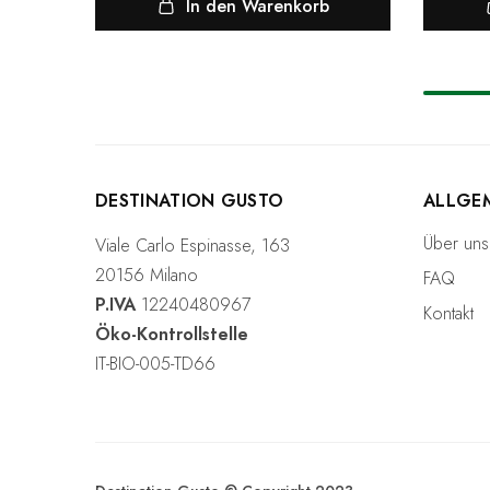
In den Warenkorb
l
DESTINATION GUSTO
ALLGE
Über uns
Viale Carlo Espinasse, 163
20156 Milano
FAQ
P.IVA
12240480967
Kontakt
Öko-Kontrollstelle
IT-BIO-005-TD66