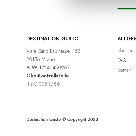
n
g
s
a
u
s
DESTINATION GUSTO
ALLGE
w
Über uns
Viale Carlo Espinasse, 163
a
20156 Milano
h
FAQ
l
P.IVA
12240480967
Kontakt
Öko-Kontrollstelle
IT-BIO-005-TD66
Destination Gusto © Copyright 2023