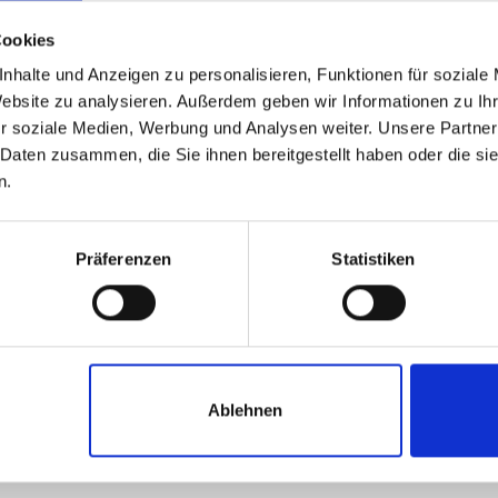
Cookies
nhalte und Anzeigen zu personalisieren, Funktionen für soziale
Website zu analysieren. Außerdem geben wir Informationen zu I
r soziale Medien, Werbung und Analysen weiter. Unsere Partner
 Daten zusammen, die Sie ihnen bereitgestellt haben oder die s
n.
BISCOTTI TUMMINELLO
BISCOTTI TUMMINELL
ilianische Zitronenkekse
Weiche Cantucci mit Scho
Präferenzen
Statistiken
aus Modica I.G.P.
.50
€
8.90
inkl. MwSt. zzgl. Versand
inkl. MwSt. zzgl. Ver
(€ 21.42/kg)
(€ 32.96/kg)
Ablehnen
In den Warenkorb
In den Warenkor