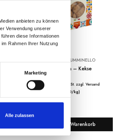
 Medien anbieten zu können
hrer Verwendung unserer
 führen diese Informationen
ie im Rahmen Ihrer Nutzung
O
BISCOTTI TUMMINELLO
kolade
Mehrkorn – Kekse
Cosi
Marketing
M
€
4.20
€
sand
inkl. MwSt. zzgl. Versand
(€ 20/kg)
Alle zulassen
b
In den Warenkorb