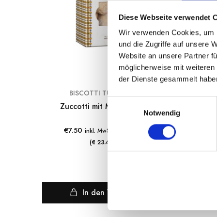
Diese Webseite verwendet 
Wir verwenden Cookies, um I
und die Zugriffe auf unsere 
Website an unsere Partner fü
möglicherweise mit weiteren
der Dienste gesammelt habe
BISCOTTI TUMMINELLO
E
Zuccotti mit Mandelfüllung
Siz
Notwendig
i
n
€
7.50
€
4
inkl. MwSt. zzgl. Versand
w
(€ 23.43/kg)
i
l
l
i
In den Warenkorb
g
u