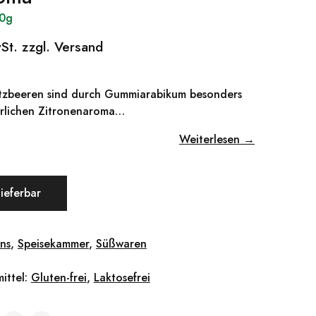
00g
wSt. zzgl. Versand
ritzbeeren sind durch Gummiarabikum besonders
ürlichen Zitronenaroma…
Weiterlesen →
lieferbar
ns
,
Speisekammer
,
Süßwaren
ittel:
Gluten-frei
,
Laktosefrei