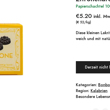
Papierschachtel 1
€
5.20
inkl. M
(€ 52/kg)
Diese kleinen Lak
weich und mit nat
Derzeit nicht 
Kategorien:
Bonbo
Region:
Kalabrien
Besondere Lebensm