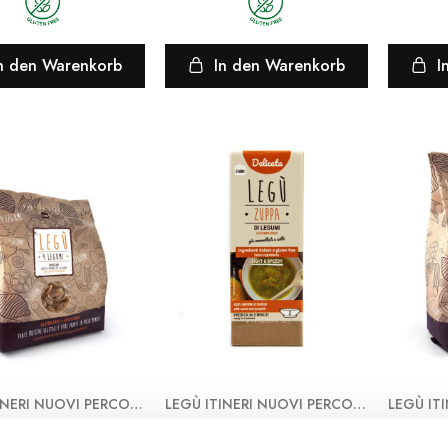
n den Warenkorb
In den Warenkorb
I
LEGÙ ITINERI NUOVI PERCORSI ALIMENTARI
LEGÙ ITINERI NUOVI PERCORSI ALIMENTARI
hicche aus 4
Delikate Hülsenfrüchte –
Eliche 