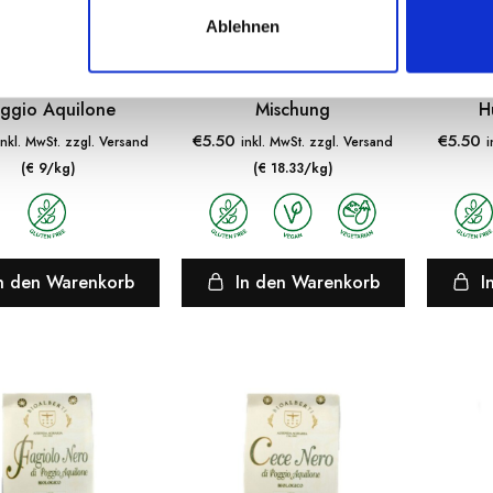
Ablehnen
BIOALBERTI AZIENDA AGRARIA
LEGÙ ITINERI NUOVI PERCORSI ALIMENTARI
lte BIO – Hirse aus
Hülsenfruchtmehl –
Klei
ggio Aquilone
Mischung
H
€
5.50
€
5.50
inkl. MwSt. zzgl. Versand
inkl. MwSt. zzgl. Versand
i
(€ 9/kg)
(€ 18.33/kg)
n den Warenkorb
In den Warenkorb
I