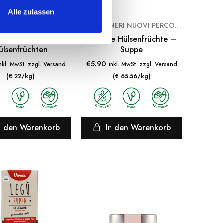
Alle zulassen
LEGÙ ITINERI NUOVI PERCORSI ALIMENTARI
LEGÙ ITINERI NUOVI PERCORSI ALIMENTARI
ne Paccheri aus 4
Leckere Hülsenfrüchte –
ülsenfrüchten
Suppe
€
5.90
nkl. MwSt. zzgl. Versand
inkl. MwSt. zzgl. Versand
(€ 22/kg)
(€ 65.56/kg)
n den Warenkorb
In den Warenkorb