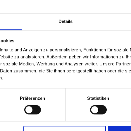
nfrüchten – Non È
Suppe
–
Pasta
€
5.90
€
5.50
inkl. MwSt. zzgl. Versand
inkl. MwSt. zzgl. Versand
i
(€ 22/kg)
(€ 65.56/kg)
Details
Cookies
n den Warenkorb
In den Warenkorb
I
nhalte und Anzeigen zu personalisieren, Funktionen für soziale
Website zu analysieren. Außerdem geben wir Informationen zu I
r soziale Medien, Werbung und Analysen weiter. Unsere Partner
 Daten zusammen, die Sie ihnen bereitgestellt haben oder die s
n.
Präferenzen
Statistiken