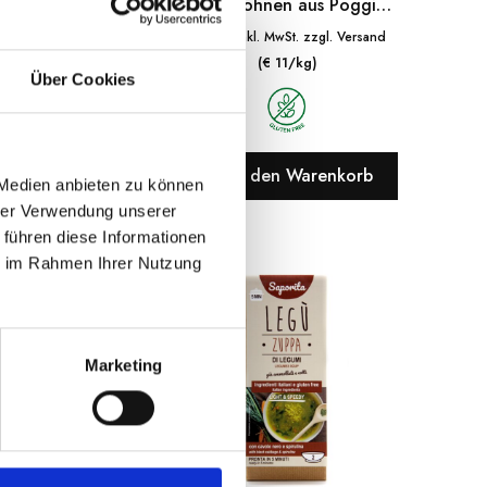
 Non È Pasta
Ackerbohnen aus Poggio
Aquilone
€
5.50
nkl. MwSt. zzgl. Versand
inkl. MwSt. zzgl. Versand
(€ 22/kg)
(€ 11/kg)
Über Cookies
n den Warenkorb
In den Warenkorb
 Medien anbieten zu können
hrer Verwendung unserer
 führen diese Informationen
ie im Rahmen Ihrer Nutzung
Marketing