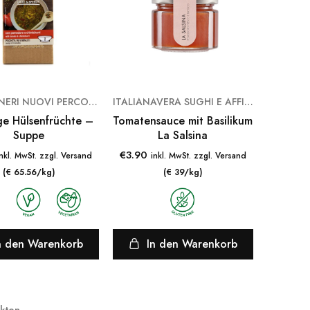
LEGÙ ITINERI NUOVI PERCORSI ALIMENTARI
ITALIANAVERA SUGHI E AFFINI
ige Hülsenfrüchte –
Tomatensauce mit Basilikum
Suppe
La Salsina
€
3.90
inkl. MwSt. zzgl. Versand
inkl. MwSt. zzgl. Versand
(€ 65.56/kg)
(€ 39/kg)
n den Warenkorb
In den Warenkorb