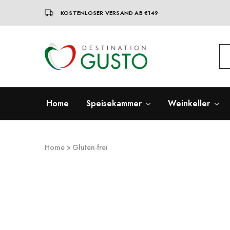
KOSTENLOSER VERSAND AB €149
Destination
Italienische
Gusto
Exzellenz
–
100%
italienische
qualität
Home
Speisekammer
Weinkeller
Home
»
Gluten-frei