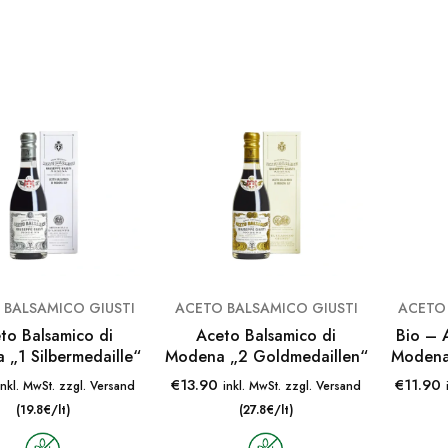
 BALSAMICO GIUSTI
ACETO BALSAMICO GIUSTI
ACETO 
to Balsamico di
Aceto Balsamico di
Bio – 
„1 Silbermedaille“
Modena „2 Goldmedaillen“
Modena 
€
13.90
€
11.90
inkl. MwSt. zzgl. Versand
inkl. MwSt. zzgl. Versand
(19.8€/lt)
(27.8€/lt)