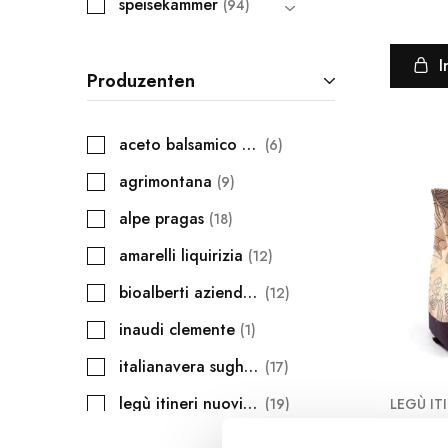
speisekammer
94
I
Produzenten
aceto balsamico giusti
6
agrimontana
9
alpe pragas
18
amarelli liquirizia
12
bioalberti azienda agraria
12
inaudi clemente
1
italianavera sughi e affini
17
legù itineri nuovi percorsi alimentari
19
C