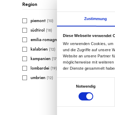
Hülse
Region
€
5.50
Zustimmung
piemont
10
südtirol
18
Diese Webseite verwendet 
emilia-romagna
6
I
Wir verwenden Cookies, um I
kalabrien
12
und die Zugriffe auf unsere 
Website an unsere Partner fü
kampanien
17
möglicherweise mit weiteren
lombardei
19
der Dienste gesammelt habe
umbrien
12
E
Notwendig
i
n
w
i
l