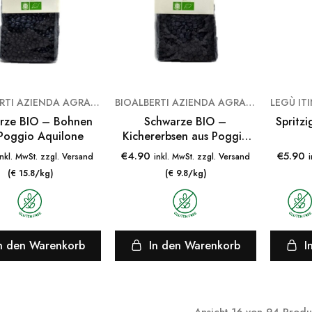
BIOALBERTI AZIENDA AGRARIA
BIOALBERTI AZIENDA AGRARIA
rze BIO – Bohnen
Schwarze BIO –
Spritz
Poggio Aquilone
Kichererbsen aus Poggio
Aquilone
€
4.90
€
5.90
inkl. MwSt. zzgl. Versand
inkl. MwSt. zzgl. Versand
(€ 15.8/kg)
(€ 9.8/kg)
n den Warenkorb
In den Warenkorb
I