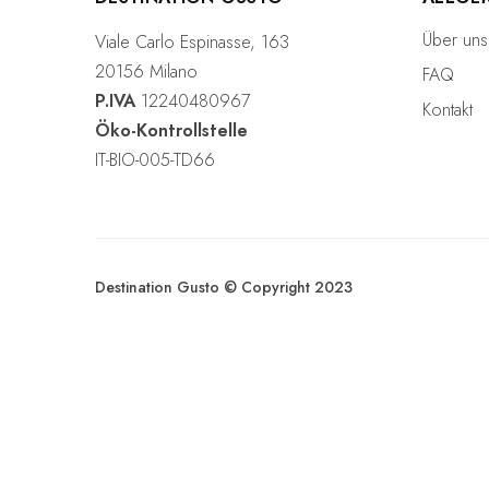
s
w
Über uns
Viale Carlo Espinasse, 163
a
20156 Milano
FAQ
h
P.IVA
12240480967
l
Kontakt
Öko-Kontrollstelle
IT-BIO-005-TD66
Destination Gusto © Copyright 2023