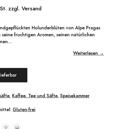
St. zzgl. Versand
andgepflückten Holunderblüten von Alpe Pragas
h seine fruchtigen Aromen, seinen natürlichen
inen…
Weiterlesen →
lieferbar
säfte
,
Kaffee, Tee und Säfte
,
Speisekammer
ittel:
Gluten-frei