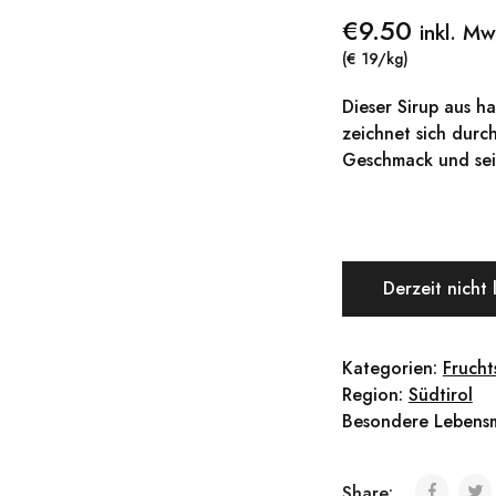
€
9.50
inkl. Mw
(€ 19/kg)
Dieser Sirup aus h
zeichnet sich durc
Geschmack und se
Derzeit nicht 
Kategorien:
Frucht
Region:
Südtirol
Besondere Lebensm
Share: