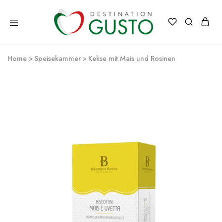
Destination
Italienische
Gusto
Exzellenz
–
Home
»
Speisekammer
»
Kekse mit Mais und Rosinen
100%
italienische
qualität