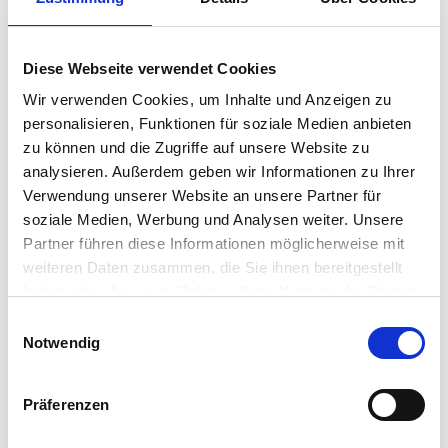
Diese Webseite verwendet Cookies
Wir verwenden Cookies, um Inhalte und Anzeigen zu
personalisieren, Funktionen für soziale Medien anbieten
zu können und die Zugriffe auf unsere Website zu
analysieren. Außerdem geben wir Informationen zu Ihrer
Verwendung unserer Website an unsere Partner für
soziale Medien, Werbung und Analysen weiter. Unsere
BISCOTTI TUMMINELLO
BISCOTTI TUMMINELLO
Partner führen diese Informationen möglicherweise mit
Zuccotti mit Mandelfüllung
Sizilianische Zitronenkekse
weiteren Daten zusammen, die Sie ihnen bereitgestellt
haben oder die sie im Rahmen Ihrer Nutzung der Dienste
€
7.50
€
4.50
inkl. MwSt. zzgl. Versand
inkl. MwSt. zzgl. Versand
gesammelt haben.
E
(€ 23.43/kg)
(€ 21.42/kg)
Notwendig
i
n
In den Warenkorb
In den Warenkorb
w
Präferenzen
i
l