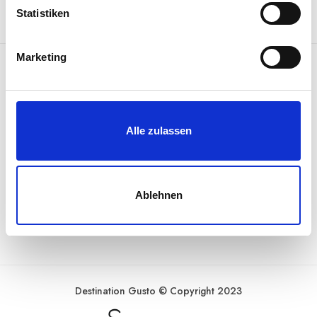
l
Statistiken
i
g
Marketing
u
n
DESTINATION GUSTO
g
s
ALLGEMEINE INFORMATIONEN
Alle zulassen
a
u
RECHTLICHES
s
w
Ablehnen
a
ZAHLUNGSARTEN
h
l
Destination Gusto © Copyright 2023