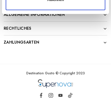
DESTINATION GUSTO
a
h
l
ALLGEMEINE INFORMATIONEN
RECHTLICHES
ZAHLUNGSARTEN
Destination Gusto © Copyright 2023