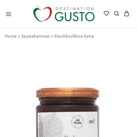
Destination
Italienische
Gusto
Exzellenz
–
Home
»
Speisekammer
»
Kirschkonfitüre Extra
100%
italienische
qualität