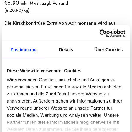
€
6.90
inkl. MwSt. zzgl. Versand
(€ 20.90/kg)
Die Kirschkonfitüre Extra von Agrimontana wird aus
italienischen Kirschen unter Zugabe von braunem Zucker
hergestellt. Anschließend werden sie zu…
Weiterlesen →
Zustimmung
Details
Über Cookies
Diese Webseite verwendet Cookies
Derzeit nicht lieferbar
Wir verwenden Cookies, um Inhalte und Anzeigen zu
personalisieren, Funktionen für soziale Medien anbieten
Kategorien:
Konfitüren und Fruchtaufstriche
,
zu können und die Zugriffe auf unsere Website zu
Speisekammer
,
Süße Aufstriche
analysieren. Außerdem geben wir Informationen zu Ihrer
Region:
Piemont
Verwendung unserer Website an unsere Partner für
Besondere Lebensmittel:
Gluten-frei
soziale Medien, Werbung und Analysen weiter. Unsere
Partner führen diese Informationen möglicherweise mit
weiteren Daten zusammen, die Sie ihnen bereitgestellt