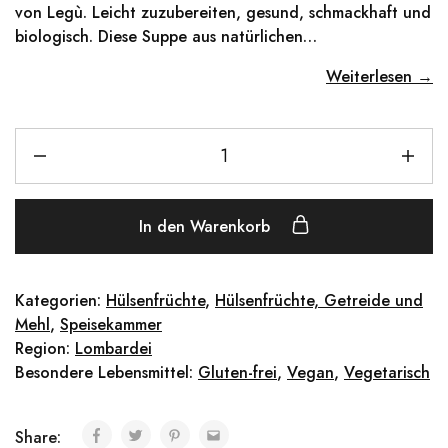
von Legù. Leicht zuzubereiten, gesund, schmackhaft und
biologisch. Diese Suppe aus natürlichen…
Weiterlesen →
In den Warenkorb
Kategorien:
Hülsenfrüchte
,
Hülsenfrüchte, Getreide und
Mehl
,
Speisekammer
Region:
Lombardei
Besondere Lebensmittel:
Gluten-frei
,
Vegan
,
Vegetarisch
Share: