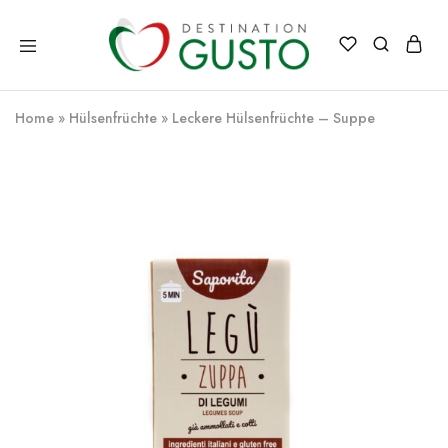
Destination
Italienische
Gusto
Exzellenz
–
Home
»
Hülsenfrüchte
»
Leckere Hülsenfrüchte – Suppe
100%
italienische
qualität