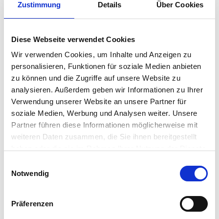
Zustimmung
Details
Über Cookies
Diese Webseite verwendet Cookies
Wir verwenden Cookies, um Inhalte und Anzeigen zu
personalisieren, Funktionen für soziale Medien anbieten
zu können und die Zugriffe auf unsere Website zu
analysieren. Außerdem geben wir Informationen zu Ihrer
Verwendung unserer Website an unsere Partner für
soziale Medien, Werbung und Analysen weiter. Unsere
BIOALBERTI AZIENDA AGRARIA
LEGÙ ITINERI NUOVI PERCORSI ALIMENTARI
Partner führen diese Informationen möglicherweise mit
BIO Perl – Dinkel aus
Spritzige Hülsenfrüchte –
weiteren Daten zusammen, die Sie ihnen bereitgestellt
Poggio Aquilone
Suppe
haben oder die sie im Rahmen Ihrer Nutzung der Dienste
€
3.90
€
5.90
gesammelt haben.
inkl. MwSt. zzgl. Versand
inkl. MwSt. zzgl. Versand
E
Notwendig
(€ 7.8/kg)
(€ 65.56/kg)
i
n
In den Warenkorb
In den Warenkorb
w
Präferenzen
i