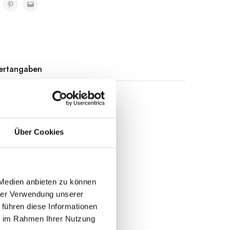
ertangaben
 Bezeichnung DOP
Über Cookies
lea
gewonnen wird,
 bei großen
bäumen gewonnen, die
eresspiegel, stehen.
 Medien anbieten zu können
hrer Verwendung unserer
 führen diese Informationen
en von grünen
ie im Rahmen Ihrer Nutzung
ig und intensiv