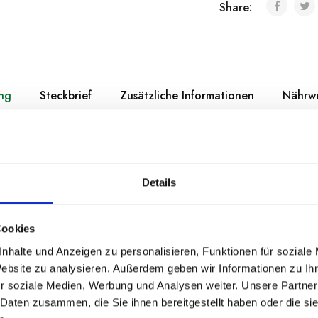
Share:
ng
Steckbrief
Zusätzliche Informationen
Nährw
 Namen nach als auch tatsächlich das erste
Öl, das mit der
hnet ist.
Details
i Cutrera
, das aus der ersten Ernte der
Olivensorte Tonda Ib
hr 2001 ausgezeichnet und hat seitdem immer wieder Erfolge
bewerben erzielt. Das Öl wird aus jahrhundertealten Oliven
Cookies
 Monti Iblei, ein Gebirge auf Sizilien 400 Meter über dem Me
nhalte und Anzeigen zu personalisieren, Funktionen für soziale
Website zu analysieren. Außerdem geben wir Informationen zu I
e
r soziale Medien, Werbung und Analysen weiter. Unsere Partner
 Farbe, ist dieses Öl intensiv fruchtig mit ausgeprägten Not
 Daten zusammen, die Sie ihnen bereitgestellt haben oder die s
hnittenem Gras und frischen Kräutern. Im Mund ist es vollmund