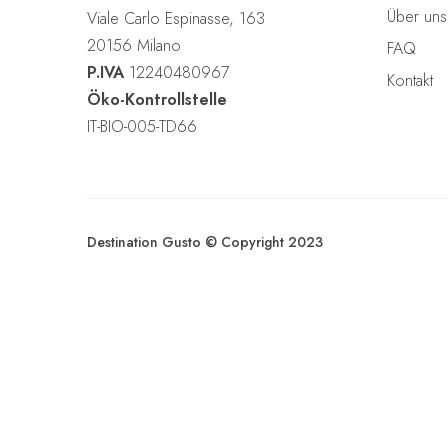
a
Über uns
Viale Carlo Espinasse, 163
h
20156 Milano
FAQ
l
P.IVA
12240480967
Kontakt
Öko-Kontrollstelle
IT-BIO-005-TD66
Destination Gusto © Copyright 2023