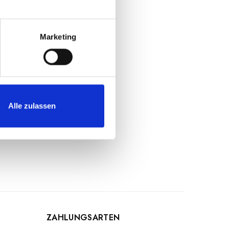
Gemüse, Caprese und
Marketing
uf die wir keinen
tellten
en auf den
Alle zulassen
rwendung stets die
ZAHLUNGSARTEN