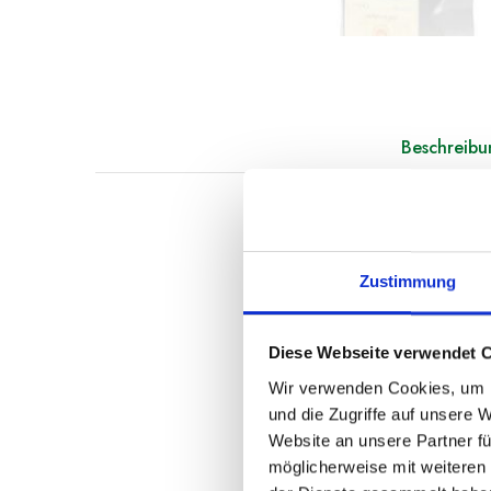
Beschreibu
Primo
ist sowohl dem
Monti Iblei
ausgezeic
Zustimmung
Dieses Öl von
Franto
wurde erstmals im Ja
internationalen Wett
Diese Webseite verwendet 
auf den Südlagen der
Wir verwenden Cookies, um I
und die Zugriffe auf unsere 
Sensorische Hinweis
Website an unsere Partner fü
Von leuchtend grüner
möglicherweise mit weiteren
Tomaten, frisch gesc