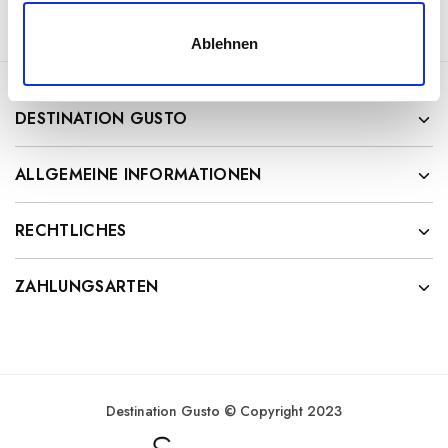
s
w
Ablehnen
a
h
l
DESTINATION GUSTO
ALLGEMEINE INFORMATIONEN
RECHTLICHES
ZAHLUNGSARTEN
Destination Gusto © Copyright 2023