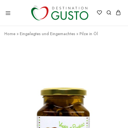
Destination
Italienische
Gusto
Exzellenz
–
Home
»
Eingelegtes und Eingemachtes
»
Pilze in Öl
100%
italienische
qualität