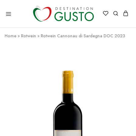
Destination
Italienische
Gusto
Exzellenz
–
Home
»
Rotwein
»
Rotwein Cannonau di Sardegna DOC 2023
100%
italienische
qualität