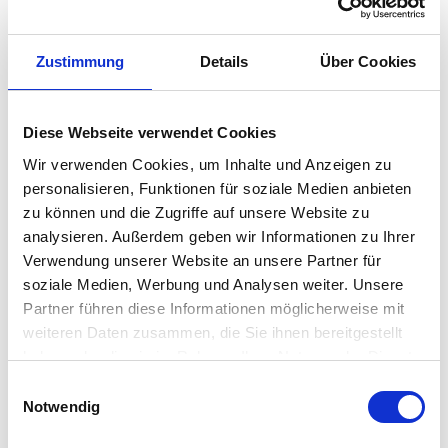
Der Cannonau ist ein Wein aus einer für Sardinien
ikonischen Rebsorte und eines der Aushängeschilder der
Weinkellerei Sella & Mosca. Er wird mit…
Zustimmung
Details
Über Cookies
Weiterlesen →
Diese Webseite verwendet Cookies
Wir verwenden Cookies, um Inhalte und Anzeigen zu
Derzeit nicht lieferbar
personalisieren, Funktionen für soziale Medien anbieten
zu können und die Zugriffe auf unsere Website zu
analysieren. Außerdem geben wir Informationen zu Ihrer
Kategorien:
Rotwein
,
Weine
,
Weinkeller
Verwendung unserer Website an unsere Partner für
Region:
Sardinien
soziale Medien, Werbung und Analysen weiter. Unsere
Partner führen diese Informationen möglicherweise mit
weiteren Daten zusammen, die Sie ihnen bereitgestellt
Share:
haben oder die sie im Rahmen Ihrer Nutzung der Dienste
gesammelt haben.
E
Notwendig
i
BESCHREIBUNG
n