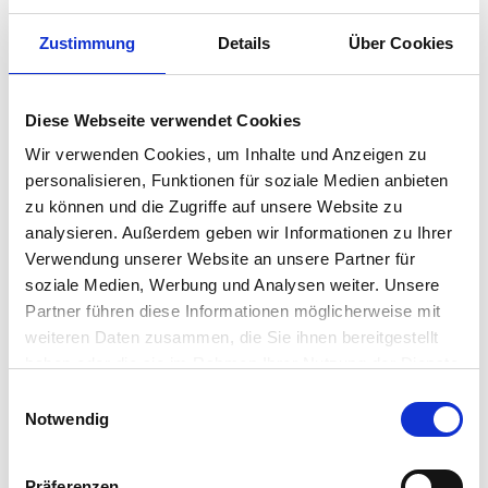
Zustimmung
Details
Über Cookies
Diese Webseite verwendet Cookies
Wir verwenden Cookies, um Inhalte und Anzeigen zu
personalisieren, Funktionen für soziale Medien anbieten
zu können und die Zugriffe auf unsere Website zu
analysieren. Außerdem geben wir Informationen zu Ihrer
BANFI
CASTELLO DI CIGOGNOLA
Verwendung unserer Website an unsere Partner für
Chianti Classico DOCG
Cuvèe More Brut Metodo
soziale Medien, Werbung und Analysen weiter. Unsere
2022
Classico
Partner führen diese Informationen möglicherweise mit
€
15.00
€
23.50
inkl. MwSt. zzgl. Versand
inkl. MwSt. zzgl. Versand
weiteren Daten zusammen, die Sie ihnen bereitgestellt
(€ 20/l)
(€ 31.34/l)
haben oder die sie im Rahmen Ihrer Nutzung der Dienste
gesammelt haben.
E
Weiterlesen
Weiterlesen
Notwendig
i
n
w
Präferenzen