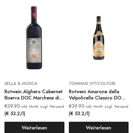
SELLA & MOSCA
TOMMASI VITICOLTORI
Rotwein Alghero Cabernet
Rotwein Amarone della
Riserva DOC Marchese di
Valpolicella Classico DOCG
Villamarina 2019
2019
€
39.90
€
39.90
inkl. MwSt. zzgl. Versand
inkl. MwSt. zzgl. Versand
(€ 53.2/l)
(€ 53.2/l)
Weiterlesen
Weiterlesen