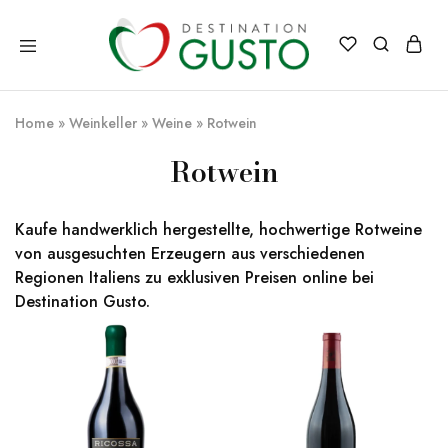
Destination
Italienische
Gusto
Exzellenz
–
Home
»
Weinkeller
»
Weine
»
Rotwein
100%
italienische
qualität
Rotwein
Kaufe handwerklich hergestellte, hochwertige Rotweine
von ausgesuchten Erzeugern aus verschiedenen
Regionen Italiens zu exklusiven Preisen online bei
Destination Gusto.