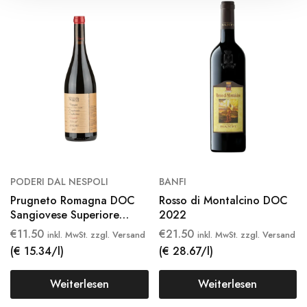
PODERI DAL NESPOLI
BANFI
Prugneto Romagna DOC
Rosso di Montalcino DOC
Sangiovese Superiore
2022
2021
€
11.50
€
21.50
inkl. MwSt. zzgl. Versand
inkl. MwSt. zzgl. Versand
(€ 15.34/l)
(€ 28.67/l)
Weiterlesen
Weiterlesen