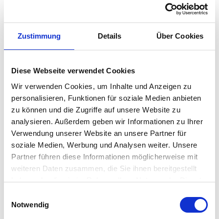
Gaglioppo-Trauben gewonnen, einer Rebsorte mit
griechischem Ursprung, die in Weinbergen in Hanglage…
Zustimmung
Details
Über Cookies
Weiterlesen →
Diese Webseite verwendet Cookies
Derzeit nicht lieferbar
Wir verwenden Cookies, um Inhalte und Anzeigen zu
personalisieren, Funktionen für soziale Medien anbieten
zu können und die Zugriffe auf unsere Website zu
Kategorien:
Rotwein
,
Weine
,
Weinkeller
analysieren. Außerdem geben wir Informationen zu Ihrer
Region:
Kalabrien
Verwendung unserer Website an unsere Partner für
soziale Medien, Werbung und Analysen weiter. Unsere
Share:
Partner führen diese Informationen möglicherweise mit
weiteren Daten zusammen, die Sie ihnen bereitgestellt
haben oder die sie im Rahmen Ihrer Nutzung der Dienste
gesammelt haben.
E
BESCHREIBUNG
Notwendig
i
n