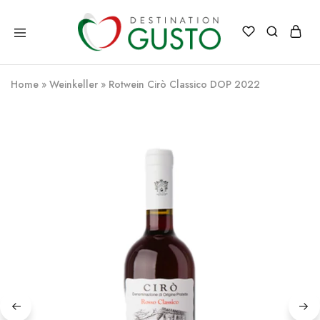
Destination
Italienische
Gusto
Exzellenz
–
Home
»
Weinkeller
»
Rotwein Cirò Classico DOP 2022
100%
italienische
qualität