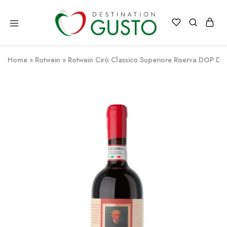
Destination
Italienische
Gusto
Exzellenz
–
Home
»
Rotwein
»
Rotwein Cirò Classico Superiore Riserva DOP Do
100%
italienische
qualität