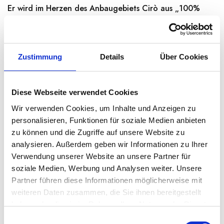
Er wird im Herzen des Anbaugebiets Cirò aus „100%
Gaglioppo Trauben“ gekeltert. Die alte Hügellagenrebe
wurde in den letzten Jahren sowohl wegen…
Weiterlesen →
Zustimmung
Details
Über Cookies
Derzeit nicht lieferbar
Diese Webseite verwendet Cookies
Wir verwenden Cookies, um Inhalte und Anzeigen zu
personalisieren, Funktionen für soziale Medien anbieten
Kategorien:
Rotwein
,
Weine
,
Weinkeller
zu können und die Zugriffe auf unsere Website zu
Region:
Kalabrien
analysieren. Außerdem geben wir Informationen zu Ihrer
Verwendung unserer Website an unsere Partner für
soziale Medien, Werbung und Analysen weiter. Unsere
Share:
Partner führen diese Informationen möglicherweise mit
weiteren Daten zusammen, die Sie ihnen bereitgestellt
haben oder die sie im Rahmen Ihrer Nutzung der Dienste
BESCHREIBUNG
gesammelt haben.
E