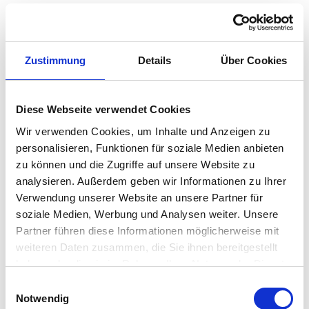
Dieser Rotwein ist aus der Intuition der Winzer der
Kellerei Umani Ronchi entstanden, die beschlossen, den
Montepulciano mit Cabernet Sauvignon zu…
Zustimmung
Details
Über Cookies
Weiterlesen →
Diese Webseite verwendet Cookies
Derzeit nicht lieferbar
Wir verwenden Cookies, um Inhalte und Anzeigen zu
personalisieren, Funktionen für soziale Medien anbieten
zu können und die Zugriffe auf unsere Website zu
Kategorien:
Rotwein
,
Weine
,
Weinkeller
analysieren. Außerdem geben wir Informationen zu Ihrer
Region:
Marken
Verwendung unserer Website an unsere Partner für
soziale Medien, Werbung und Analysen weiter. Unsere
Partner führen diese Informationen möglicherweise mit
Share:
weiteren Daten zusammen, die Sie ihnen bereitgestellt
haben oder die sie im Rahmen Ihrer Nutzung der Dienste
gesammelt haben.
E
BESCHREIBUNG
Notwendig
i