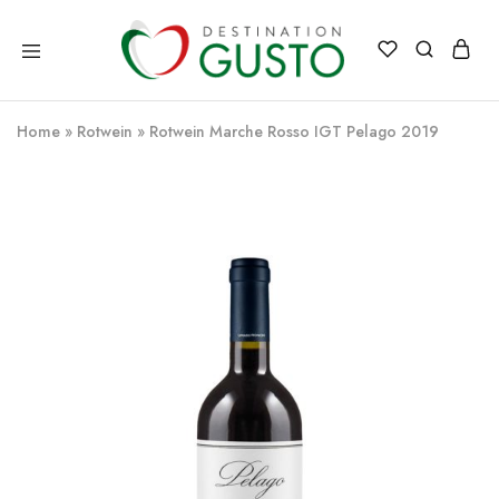
Destination
Italienische
Gusto
Exzellenz
–
Home
»
Rotwein
»
Rotwein Marche Rosso IGT Pelago 2019
100%
italienische
qualität