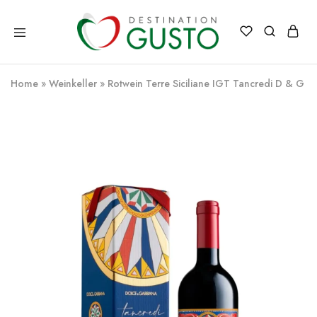
Destination
Italienische
Gusto
Exzellenz
–
Home
»
Weinkeller
»
Rotwein Terre Siciliane IGT Tancredi D & G 2
100%
italienische
qualität