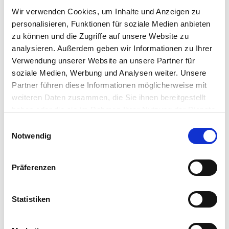
Wir verwenden Cookies, um Inhalte und Anzeigen zu
STECKBRIEF
personalisieren, Funktionen für soziale Medien anbieten
zu können und die Zugriffe auf unsere Website zu
NÄHRWERTANGABEN
analysieren. Außerdem geben wir Informationen zu Ihrer
Verwendung unserer Website an unsere Partner für
soziale Medien, Werbung und Analysen weiter. Unsere
Partner führen diese Informationen möglicherweise mit
weiteren Daten zusammen, die Sie ihnen bereitgestellt
Ähnliche Produkte
haben oder die sie im Rahmen Ihrer Nutzung der Dienste
gesammelt haben.
E
Notwendig
i
n
w
Präferenzen
i
l
l
Statistiken
i
g