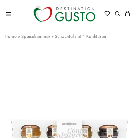
Destination
Italienische
Gusto
Exzellenz
–
Home
»
Speisekammer
»
Schachtel mit 4 Konfitüren
100%
italienische
qualität