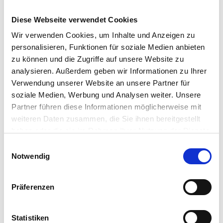
BESCHREIBUNG
Diese Webseite verwendet Cookies
Wir verwenden Cookies, um Inhalte und Anzeigen zu
STECKBRIEF
personalisieren, Funktionen für soziale Medien anbieten
zu können und die Zugriffe auf unsere Website zu
ZUSÄTZLICHE INFORMATIONEN
analysieren. Außerdem geben wir Informationen zu Ihrer
Verwendung unserer Website an unsere Partner für
NÄHRWERTANGABEN
soziale Medien, Werbung und Analysen weiter. Unsere
Partner führen diese Informationen möglicherweise mit
weiteren Daten zusammen, die Sie ihnen bereitgestellt
haben oder die sie im Rahmen Ihrer Nutzung der Dienste
gesammelt haben.
Ähnliche Produkte
E
Notwendig
i
n
w
Präferenzen
i
l
l
Statistiken