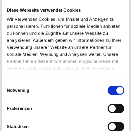
Diese Webseite verwendet Cookies
Wir verwenden Cookies, um Inhalte und Anzeigen zu
personalisieren, Funktionen für soziale Medien anbieten
zu können und die Zugriffe auf unsere Website zu
analysieren. Außerdem geben wir Informationen zu Ihrer
BISCOTTI TUMMINELLO
BISCOTTI TUMMINELLO
Verwendung unserer Website an unsere Partner für
Zuccotti mit Mandelfüllung
Sizilianische Zitronenkekse
soziale Medien, Werbung und Analysen weiter. Unsere
Partner führen diese Informationen möglicherweise mit
weiteren Daten zusammen, die Sie ihnen bereitgestellt
€
7.50
€
4.50
inkl. MwSt. zzgl. Versand
inkl. MwSt. zzgl. Versand
haben oder die sie im Rahmen Ihrer Nutzung der Dienste
(€ 23.43/kg)
(€ 21.42/kg)
gesammelt haben.
E
Notwendig
In den Warenkorb
In den Warenkorb
i
n
w
Präferenzen
i
l
l
Statistiken