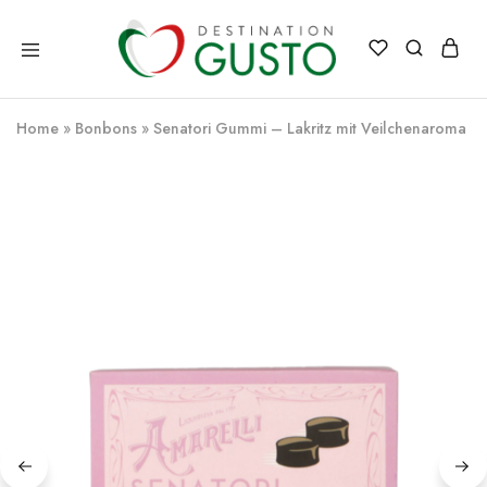
Destination
Italienische
Gusto
Exzellenz
–
Home
»
Bonbons
»
Senatori Gummi – Lakritz mit Veilchenaroma
100%
italienische
qualität