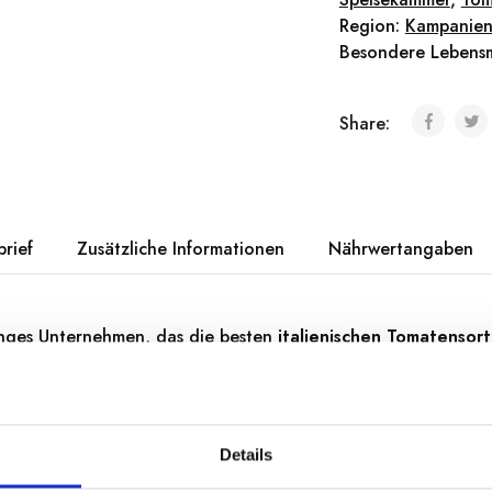
Region:
Kampanie
Besondere Lebensm
Share:
brief
Zusätzliche Informationen
Nährwertangaben
 junges Unternehmen, das die besten
italienischen Tomatensor
rragenden Saucen und Konserven
verarbeitet. Eine Auswahl
nden nach der Ernte handverlesen und verarbeitet werden. E
n, das die Frauen schätzt, die seit jeher die Geheimnisse d
Details