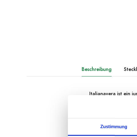
Beschreibung
Steck
Italianavera ist ein
Kampanien zu
hervo
innerhalb von 24 Stu
geführtes Unternehme
Konserven hüten.
Zustimmung