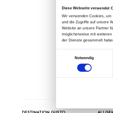
San Marzano ist eine
Lagerung lange behäl
Diese Webseite verwendet 
eingelegt, ist sie id
Wir verwenden Cookies, um I
und die Zugriffe auf unsere 
Italianavera ist ein
Website an unsere Partner fü
möglicherweise mit weiteren
Etikett
der Dienste gesammelt habe
Wir weisen darauf hi
Einfluss haben, vari
E
Produktbildern bzw. 
Notwendig
i
gelieferten Produkt
n
Angaben auf dem Pro
w
i
l
l
i
g
u
DESTINATION GUSTO
ALLGE
n