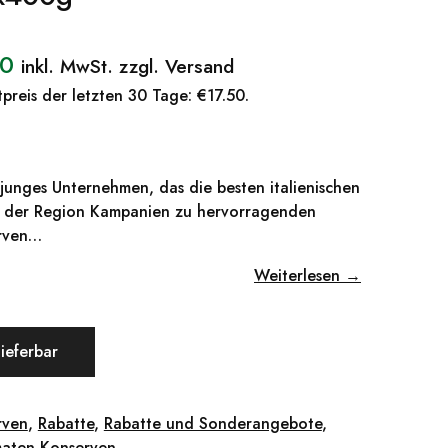
50
inkl. MwSt. zzgl. Versand
preis der letzten 30 Tage:
€
17.50
.
n junges Unternehmen, das die besten italienischen
 der Region Kampanien zu hervorragenden
rven…
Weiterlesen →
lieferbar
rven
,
Rabatte
,
Rabatte und Sonderangebote
,
aten-Konserven