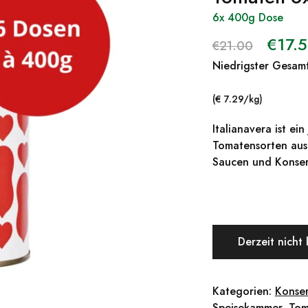
6x 400g Dose
€
17.
€
21.00
Niedrigster Gesamt
(€ 7.29/kg)
Italianavera ist ei
Tomatensorten aus
Saucen und Konse
Derzeit nicht 
Kategorien:
Konse
Speisekammer
,
Tom