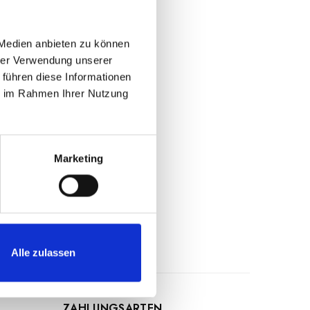
mack auch bei der
, feinen Saft
 Medien anbieten zu können
hrer Verwendung unserer
 führen diese Informationen
ie im Rahmen Ihrer Nutzung
uf die wir keinen
tellten
en auf den
Marketing
rwendung stets die
Alle zulassen
ZAHLUNGSARTEN