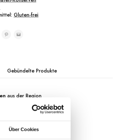
n
ittel:
Gluten-frei
Gebündelte Produkte
ten
aus der Region
 an Tomaten, die
in von Frauen
er hausgemachten
Über Cookies