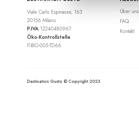
g
Über uns
Viale Carlo Espinasse, 163
s
20156 Milano
FAQ
a
P.IVA
12240480967
u
Kontakt
Öko-Kontrollstelle
s
w
IT-BIO-005-TD66
a
h
l
Destination Gusto © Copyright 2023