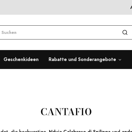
Geschenkideen
Rabatte und Sonderangebote
CANTAFIO
ndet, die hochwertige
‚Nduja Calabrese di Spilinga
und
ande