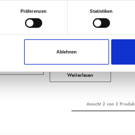
CANTAFIO
CANTAFIO
Präferenzen
Statistiken
 Fileja Calabrese
Probierpaket Kalabrischer
icolore Pikant
Sugo
€
20.50
€
25.80
inkl. MwSt. zzgl. Versand
(€ 7.8/kg)
inkl. MwSt. zzgl. Versand
(€ 10.05/kg)
Ablehnen
Weiterlesen
Weiterlesen
Ansicht
2
von
2
Produk