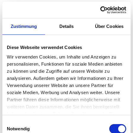
Ähnliche Produkte
Zustimmung
Details
Über Cookies
Diese Webseite verwendet Cookies
Wir verwenden Cookies, um Inhalte und Anzeigen zu
personalisieren, Funktionen für soziale Medien anbieten
zu können und die Zugriffe auf unsere Website zu
analysieren. Außerdem geben wir Informationen zu Ihrer
Verwendung unserer Website an unsere Partner für
soziale Medien, Werbung und Analysen weiter. Unsere
Partner führen diese Informationen möglicherweise mit
weiteren Daten zusammen, die Sie ihnen bereitgestellt
haben oder die sie im Rahmen Ihrer Nutzung der Dienste
gesammelt haben.
ACETO BALSAMICO GIUSTI
ACETO BALSAMICO GIUSTI
E
Notwendig
Aceto Balsamico di
Aceto Balsamico di
i