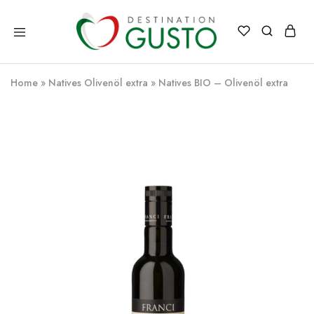
Destination
Italienische
Gusto
Exzellenz
–
Home
»
Natives Olivenöl extra
»
Natives BIO – Olivenöl extra
100%
italienische
qualität