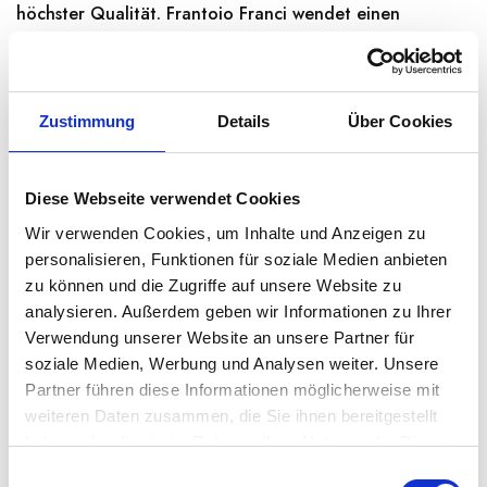
höchster Qualität. Frantoio Franci wendet einen
strengen Standard an, um die Konsistenz der…
Weiterlesen →
Zustimmung
Details
Über Cookies
Derzeit nicht lieferbar
Diese Webseite verwendet Cookies
Wir verwenden Cookies, um Inhalte und Anzeigen zu
Kategorien:
Natives Olivenöl extra
,
Öl und Essig
,
personalisieren, Funktionen für soziale Medien anbieten
Speisekammer
zu können und die Zugriffe auf unsere Website zu
Region:
Toskana
analysieren. Außerdem geben wir Informationen zu Ihrer
Verwendung unserer Website an unsere Partner für
soziale Medien, Werbung und Analysen weiter. Unsere
Share:
Partner führen diese Informationen möglicherweise mit
weiteren Daten zusammen, die Sie ihnen bereitgestellt
haben oder die sie im Rahmen Ihrer Nutzung der Dienste
BESCHREIBUNG
gesammelt haben.
E