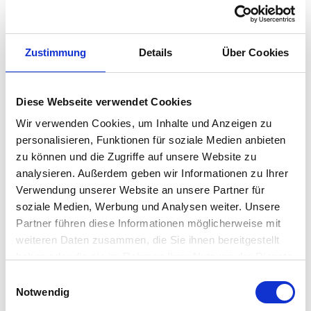
Zustimmung
Details
Über Cookies
Diese Webseite verwendet Cookies
Wir verwenden Cookies, um Inhalte und Anzeigen zu
personalisieren, Funktionen für soziale Medien anbieten
zu können und die Zugriffe auf unsere Website zu
AZIENDA AGRICOLA LA FENICE
AZIENDA AGRICOLA LA FENICE
analysieren. Außerdem geben wir Informationen zu Ihrer
BIO Kastanienmehl 300g
BIO Kastanienmehl 500g
Verwendung unserer Website an unsere Partner für
soziale Medien, Werbung und Analysen weiter. Unsere
€
6.50
€
8.90
inkl. MwSt. zzgl. Versand
inkl. MwSt. zzgl. Versand
Partner führen diese Informationen möglicherweise mit
(€ 17.71/kg)
(€ 17/kg)
weiteren Daten zusammen, die Sie ihnen bereitgestellt
haben oder die sie im Rahmen Ihrer Nutzung der Dienste
gesammelt haben.
E
Notwendig
i