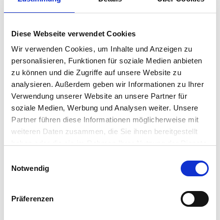
Diese Webseite verwendet Cookies
Wir verwenden Cookies, um Inhalte und Anzeigen zu
personalisieren, Funktionen für soziale Medien anbieten
zu können und die Zugriffe auf unsere Website zu
analysieren. Außerdem geben wir Informationen zu Ihrer
Verwendung unserer Website an unsere Partner für
soziale Medien, Werbung und Analysen weiter. Unsere
VOGLIA DI PUGLIA
VOGLIA DI PUGLIA
Partner führen diese Informationen möglicherweise mit
Artischockenpaste
Schwarze Peranzana –
weiteren Daten zusammen, die Sie ihnen bereitgestellt
Olivenpaste
haben oder die sie im Rahmen Ihrer Nutzung der Dienste
€
4.90
€
4.90
inkl. MwSt. zzgl. Versand
inkl. MwSt. zzgl. Versand
gesammelt haben.
E
(€ 25.78/kg)
(€ 25.78/kg)
Notwendig
i
n
In den Warenkorb
In den Warenkorb
w
Präferenzen
i
l