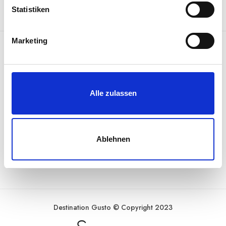
l
Statistiken
i
g
Marketing
u
n
DESTINATION GUSTO
g
s
ALLGEMEINE INFORMATIONEN
Alle zulassen
a
u
RECHTLICHES
s
w
Ablehnen
a
ZAHLUNGSARTEN
h
l
Destination Gusto © Copyright 2023