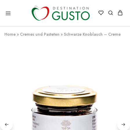
Destination
Italienische
Gusto
Exzellenz
–
Home
»
Cremes und Pasteten
»
Schwarze Knoblauch – Creme
100%
italienische
qualität