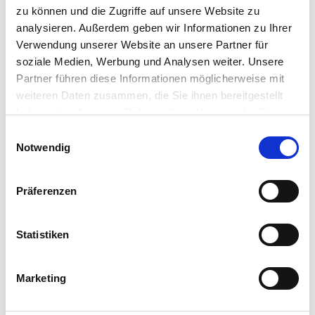
Creme
zu können und die Zugriffe auf unsere Website zu
€
13.20
€
12.90
analysieren. Außerdem geben wir Informationen zu Ihrer
inkl. MwSt. zzgl. Versand
inkl. MwSt. zzgl. Versand
(€ 146.6/kg)
(€ 215/kg)
Verwendung unserer Website an unsere Partner für
soziale Medien, Werbung und Analysen weiter. Unsere
In den Warenkorb
In den Warenkorb
Partner führen diese Informationen möglicherweise mit
weiteren Daten zusammen, die Sie ihnen bereitgestellt
haben oder die sie im Rahmen Ihrer Nutzung der Dienste
gesammelt haben.
E
Notwendig
i
n
w
Präferenzen
i
l
l
Statistiken
i
g
Marketing
u
UMAMI
UMAMI
n