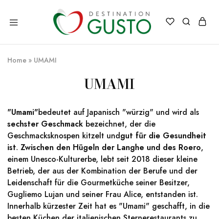
Destination
Italienische
Gusto
Exzellenz
–
Home
»
UMAMI
100%
italienische
qualität
UMAMI
"Umami"
bedeutet auf Japanisch "würzig" und wird als
sechster Geschmack
bezeichnet, der die
Geschmacksknospen kitzelt und
gut für die Gesundheit
ist
.
Zwischen den Hügeln
der
Langhe
und des
Roero
,
einem Unesco-Kulturerbe, lebt seit 2018 dieser kleine
Betrieb, der aus der Kombination der Berufe und der
Leidenschaft für die Gourmetküche seiner Besitzer,
Gugliemo Lujan und seiner Frau Alice, entstanden ist.
Innerhalb kürzester Zeit hat es "Umami" geschafft, in die
besten Küchen der italienischen Sternerestaurants zu