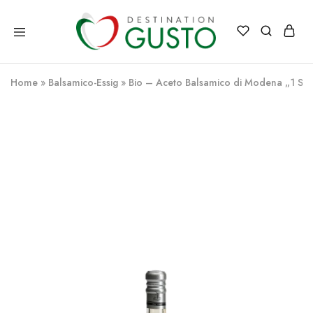
Destination
Italienische
Gusto
Exzellenz
–
Home
»
Balsamico-Essig
»
Bio – Aceto Balsamico di Modena „1 Sil
100%
italienische
qualität