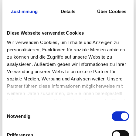
Zustimmung
Details
Über Cookies
Diese Webseite verwendet Cookies
Wir verwenden Cookies, um Inhalte und Anzeigen zu
personalisieren, Funktionen für soziale Medien anbieten
zu können und die Zugriffe auf unsere Website zu
analysieren. Außerdem geben wir Informationen zu Ihrer
Verwendung unserer Website an unsere Partner für
soziale Medien, Werbung und Analysen weiter. Unsere
Partner führen diese Informationen möglicherweise mit
ACETO BALSAMICO GIUSTI
ACETO BALSAMICO GIUSTI
weiteren Daten zusammen, die Sie ihnen bereitgestellt
haben oder die sie im Rahmen Ihrer Nutzung der Dienste
Aceto Balsamico di
Aceto Balsamico di
Modena „1 Silbermedaille“
Modena „2
gesammelt haben.
E
Goldmedaillen“
Notwendig
€
9.90
€
13.90
i
inkl. MwSt. zzgl. Versand
inkl. MwSt. zzgl. Versand
n
(19.8€/lt)
(27.8€/lt)
w
Präferenzen